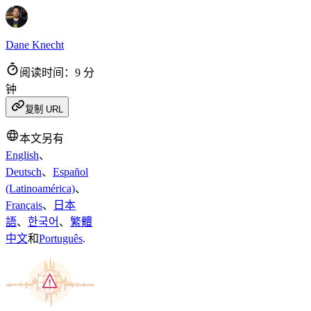
Dane Knecht
阅读时间：9 分
钟
复制 URL
本文另有
English
、
Deutsch
、
Español
(Latinoamérica)
、
Français
、
日本
語
、
한국어
、
繁體
中文
和
Português
.