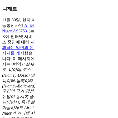
니제르
11월 30일, 현지 이
동통신사인
Airtel
Niger(AS37531)
는
X에 인터넷 서비
스 중단에 대해
사
과하는 일련의 메
시지를 게시
했습
니다. 이 메시지에
서는 (번역) “
실제
로, 니아메-도소
(Niamey-Dosso) 및
니아메-발레야라
(Niamey-Balleyara)
구간의 국가 광섬
유망이 동시에 중
단되면서, 통제 불
가능하게도 Airtel
Niger의 인터넷 서