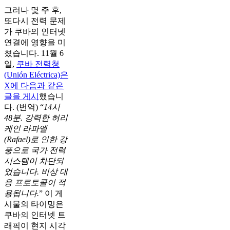
그러나 몇 주 후,
또다시 전력 문제
가 쿠바의 인터넷
연결에 영향을 미
쳤습니다. 11월 6
일,
쿠바 전력청
(Unión Eléctrica)은
X에 다음과 같은
글을 게시
했습니
다. (번역) “
14시
48분. 강력한 허리
케인 라파엘
(Rafael)로 인한 강
풍으로 국가 전력
시스템이 차단되
었습니다. 비상 대
응 프로토콜이 적
용됩니다.
” 이 게
시물의 타이밍은
쿠바의 인터넷 트
래픽이 현지 시각