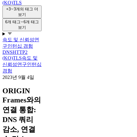
(KO)
TLS
+3
3개의 태그 더
보기
6개 태그
6개 태그
보기
속도 및 신뢰성
연
구
인턴십 경험
DNS
HTTP2
(KO)
TLS
속도 및
신뢰성
연구
인턴십
경험
2023년 9월 4일
ORIGIN
Frames와의
연결 통합:
DNS 쿼리
감소, 연결