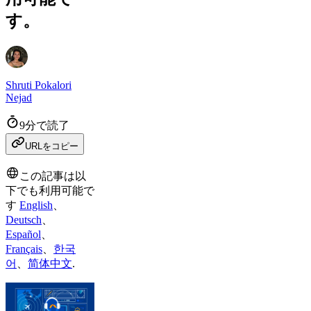
す。
Shruti Pokalori
Nejad
9分で読了
URLをコピー
この記事は以
下でも利用可能で
す
English
、
Deutsch
、
Español
、
Français
、
한국
어
、
简体中文
.