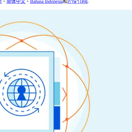
어
、
简体中文
、
Bahasa Indonesia
和
ภาษาไทย
.