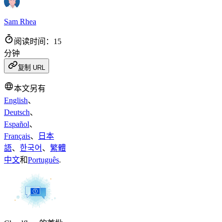
Sam Rhea
阅读时间：15
分钟
复制 URL
本文另有
English
、
Deutsch
、
Español
、
Français
、
日本
語
、
한국어
、
繁體
中文
和
Português
.