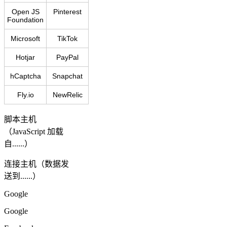
Open JS
Pinterest
Foundation
Microsoft
TikTok
Hotjar
PayPal
hCaptcha
Snapchat
Fly.io
NewRelic
脚本主机
（JavaScript 加载
自......）
连接主机（数据发
送到......）
Google
Google