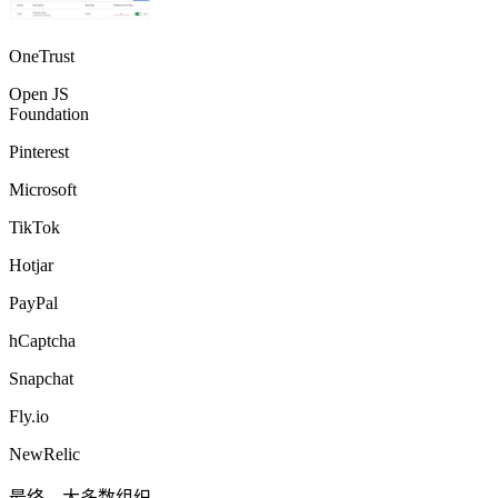
OneTrust
Open JS
Foundation
Pinterest
Microsoft
TikTok
Hotjar
PayPal
hCaptcha
Snapchat
Fly.io
NewRelic
最终，大多数组织