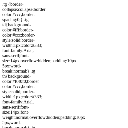
.tg {border-
collapse:collapse;border-
color:#ccc;border-
spacing:0;} .tg
td{background-
color:#fff;border-
color:#ccc;border-
style:solid;border-
width:1px;color:#333;
font-family:Arial,
sans-serif;font-
size:14px;overflow:hidden;padding:10px
5px;word-
break:normal;} .tg
th{background-
color:#f0f0f0;border-
color:#ccc;border-
style:solid;border-
width:1px;color:#333;
font-family:Arial,
sans-serif;font-
size:14px;font-
weight:normal;overflow:hidden;padding:10px
5px;word-
break:normal;} .tg