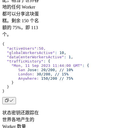
配，相当于世界各
地的任何 Worker
都可以分享这块蛋
糕。剩余 150 个名
额的 75%，即 113
个。
{  
  "activeUsers"
:50,
  "globalWorkersActive"
:
 10,
  "dataCenterWorkersActive"
:
 1,
  "trafficHistory"
:
 {
    "Mon, 11 Sep 2023 11:44:00 GMT"
:
 {
       San
 Jose:
 20/200,
 //
 10%
       London:
 30/200,
 //
 15%
       Anywhere:
 150/200
 //
 75%
    }
  }
}
状态密钥还跟踪在
世界各地产生的
Worker 数量