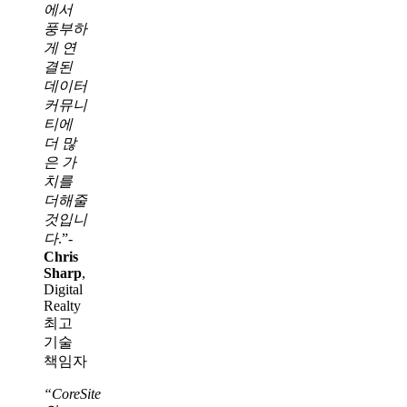
에서
풍부하
게 연
결된
데이터
커뮤니
티에
더 많
은 가
치를
더해줄
것입니
다
.”-
Chris
Sharp
,
Digital
Realty
최고
기술
책임자
“CoreSite