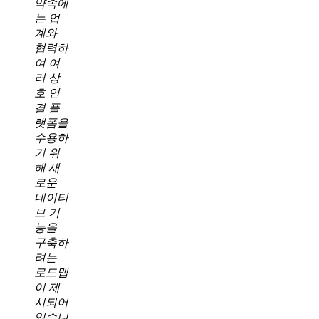
약속에
는 업
계와
협력하
여 여
러 상
호 연
결 플
랫폼을
수용하
기 위
해 새
로운
네이티
브 기
능을
구축하
려는
로드맵
이 제
시되어
있습니