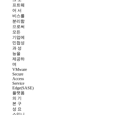
프트웨
어 서
비스를
분리함
으로써
모든
기업에
민첩성
과 성
능을
제공하
며
VMware
Secure
Access
Service
Edge(SASE)
플랫폼
의 기
본 구
성 요
소입니