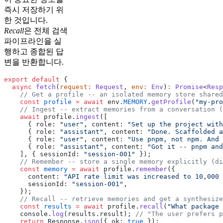
즉시 저장하기 위
한 것입니다.
Recall
은 전체 검색
파이프라인을 실
행하고 종합된 답
변을 반환합니다.
export
 default
 {
  async
 fetch
(
request
:
 Request
, 
env
:
 Env
)
:
 Promise
<
Resp
    // Get a profile -- an isolated memory store shared
    const
 profile
 =
 await
 env.
MEMORY
.
getProfile
(
"my-pro
    // Ingest -- extract memories from a conversation (
    await
 profile.
ingest
([
      { role: 
"user"
, content: 
"Set up the project wit
      { role: 
"assistant"
, content: 
"Done. Scaffolded a
      { role: 
"user"
, content: 
"Use pnpm, not npm. And 
      { role: 
"assistant"
, content: 
"Got it -- pnpm and
    ], { sessionId: 
"session-001"
 });
    // Remember -- store a single memory explicitly (di
    const
 memory
 =
 await
 profile.
remember
({
      content: 
"API rate limit was increased to 10,000 
      sessionId: 
"session-001"
,
    });
    // Recall -- retrieve memories and get a synthesize
    const
 results
 =
 await
 profile.
recall
(
"What package 
    console.
log
(results.result); 
// "The user prefers p
    return
 Response.
json
({ ok: 
true
 });