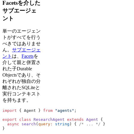
Facetsを介した
サブエージェ
ント
単一のエージェン
トがすべてを行う
べきではありませ
ん。
サブエージェ
ント
は、
Facets
を
介して親と併置さ
れた子Durable
Objectsであり、そ
れぞれが独自の分
離されたSQLiteと
実行コンテキスト
を持ちます。
import
 { Agent } 
from
 "agents"
;
export
 class
 ResearchAgent
 extends
 Agent
 {
  async
 search
(
query
:
 string
) { 
/* ... */
 }
}