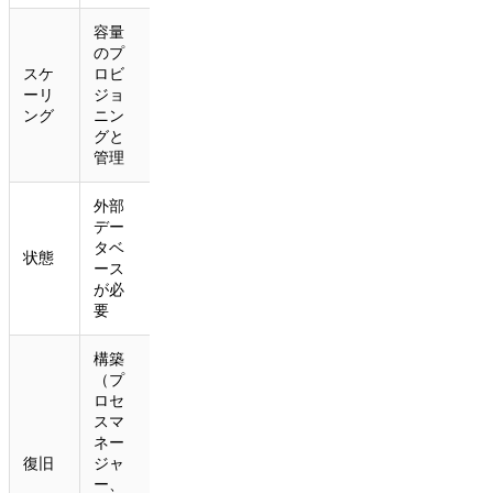
容量
のプ
エージ
スケ
ロビ
ェント
ーリ
ジョ
ごとの
ング
ニン
自動
グと
管理
外部
デー
タベ
内蔵
状態
ース
SQLite
が必
要
構築
（プ
ロセ
プラッ
スマ
トフォ
ネー
ームを
復旧
ジャ
再起
ー、
動、状