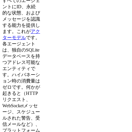
すべてのエージェ
ントにID、永続
的な状態、および
メッセージを認識
する能力を提供し
ます。これが
アク
ターモデル
です。
各エージェント
は、独自のSQLite
データベースを持
つアドレス可能な
エンティティで
す。ハイバネーシ
ョン時の消費量は
ゼロです。何かが
起きると（HTTP
リクエスト、
WebSocketメッセ
ージ、スケジュー
ルされた警告、受
信メールなど）、
プラットフォーム