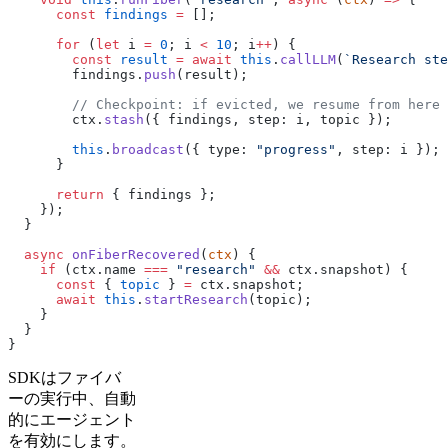
      const
 findings
 =
 [];
      for
 (
let
 i 
=
 0
; i 
<
 10
; i
++
) {
        const
 result
 =
 await
 this
.
callLLM
(
`Research ste
        findings.
push
(result);
        // Checkpoint: if evicted, we resume from here
        ctx.
stash
({ findings, step: i, topic });
        this
.
broadcast
({ type: 
"progress"
, step: i });
      }
      return
 { findings };
    });
  }
  async
 onFiberRecovered
(
ctx
) {
    if
 (ctx.name 
===
 "research"
 &&
 ctx.snapshot) {
      const
 { 
topic
 } 
=
 ctx.snapshot;
      await
 this
.
startResearch
(topic);
    }
  }
}
SDKはファイバ
ーの実行中、自動
的にエージェント
を有効にします。