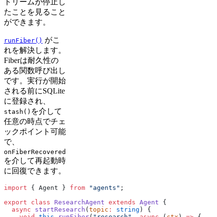
トリームが停止し
たことを見ること
ができます。
がこ
runFiber()
れを解決します。
Fiberは耐久性の
ある関数呼び出し
です。実行が開始
される前にSQLite
に登録され、
を介して
stash()
任意の時点でチェ
ックポイント可能
で、
onFiberRecovered
を介して再起動時
に回復できます。
import
 { Agent } 
from
 "agents"
;
export
 class
 ResearchAgent
 extends
 Agent
 {
  async
 startResearch
(
topic
:
 string
) {
    void
 this
.
runFiber
(
"research"
, 
async
 (
ctx
) 
=>
 {