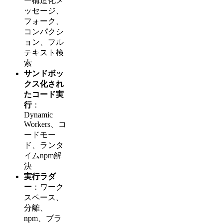
ー構造化メ
ッセージ、
フォーク、
コンパクシ
ョン、フル
テキスト検
索
サンドボッ
クス化され
たコード実
行
：
Dynamic
Workers、コ
ードモー
ド、ランタ
イムnpm解
決
実行ラダ
ー
：ワーク
スペース、
分離、
npm、ブラ