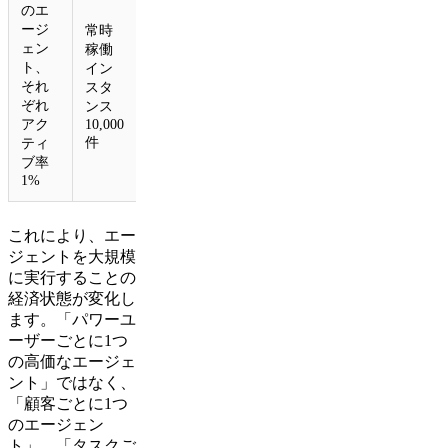
のエ
ージ
常時
ェン
稼働
約100件
ト、
イン
のアク
それ
スタ
ティブ
ぞれ
ンス
な攻撃
アク
10,000
件
ティ
ブ率
1%
これにより、エー
ジェントを大規模
に実行することの
経済状態が変化し
ます。「パワーユ
ーザーごとに1つ
の高価なエージェ
ント」ではなく、
「顧客ごとに1つ
のエージェン
ト」、「タスクご