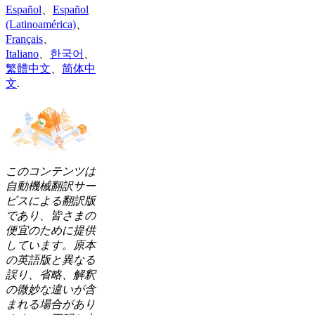
Español
、
Español
(Latinoamérica)
、
Français
、
Italiano
、
한국어
、
繁體中文
、
简体中
文
.
このコンテンツは
自動機械翻訳サー
ビスによる翻訳版
であり、皆さまの
便宜のために提供
しています。原本
の英語版と異なる
誤り、省略、解釈
の微妙な違いが含
まれる場合があり