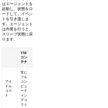
はエージェントを
起動し、状態をロ
ードして、イベン
トを引き渡しま
す。エージェント
は作業を行うと、
スリープ状態に戻
ります。
VM/
Durable
コン
Objects
テナ
常に
フル
ゼロ
アイ
コン
（ハイ
ドル
ピュ
バネー
コス
ーテ
ショ
ト
ィン
ン）
グコ
スト