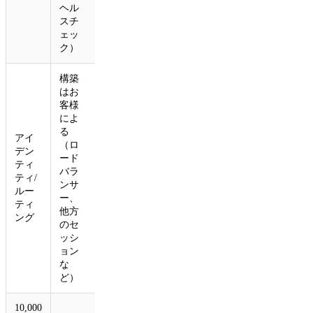
ヘル
態は存
スチ
続
ェッ
ク）
構築
はお
客様
によ
る
アイ
（ロ
組み込
デン
ード
み型
ティ
バラ
（名前
ティ/
ンサ
→ エー
ルー
ー、
ジェン
ティ
他方
ト）
ング
のセ
ッシ
ョン
な
ど）
10,000