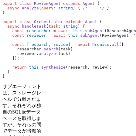
export
 class
 ReviewAgent
 extends
 Agent
 {
  async
 analyze
(
query
:
 string
) { 
/* ... */
 }
}
export
 class
 Orchestrator
 extends
 Agent
 {
  async
 handleTask
(
task
:
 string
) {
    const
 researcher
 =
 await
 this
.
subAgent
(ResearchAgen
    const
 reviewer
 =
 await
 this
.
subAgent
(ReviewAgent, 
"
    const
 [
research
, 
review
] 
=
 await
 Promise
.
all
([
      researcher.
search
(task),
      reviewer.
analyze
(task)
    ]);
    return
 this
.
synthesize
(research, review);
  }
}
サブエージェント
は、ストレージレ
ベルで分離されま
す。それぞれが独
自のSQLiteデータ
ベースを取得しま
すが、それらの間
でデータが暗黙的