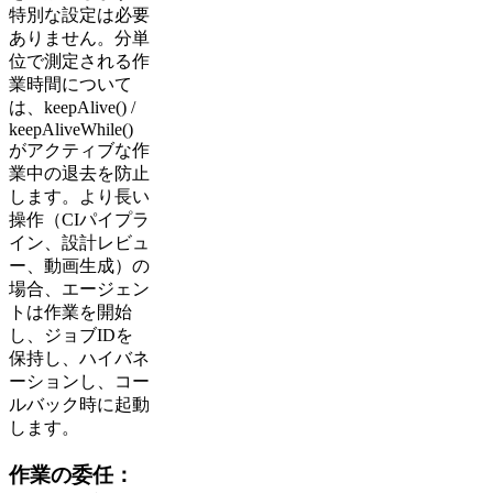
特別な設定は必要
ありません。分単
位で測定される作
業時間について
は、keepAlive() /
keepAliveWhile()
がアクティブな作
業中の退去を防止
します。より長い
操作（CIパイプラ
イン、設計レビュ
ー、動画生成）の
場合、エージェン
トは作業を開始
し、ジョブIDを
保持し、ハイバネ
ーションし、コー
ルバック時に起動
します。
作業の委任：