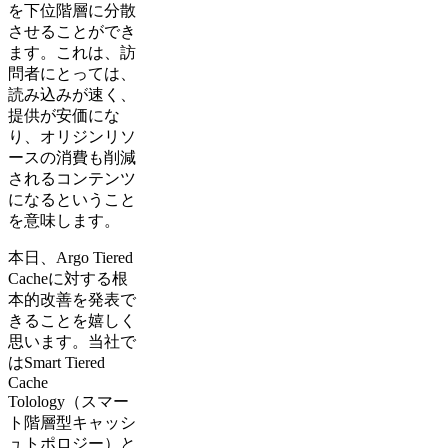
を下位階層に分散
させることができ
ます。これは、訪
問者にとっては、
読み込みが速く、
提供が安価にな
り、オリジンリソ
ースの消費も削減
されるコンテンツ
になるということ
を意味します。
本日、Argo Tiered
Cacheに対する根
本的改善を発表で
きることを嬉しく
思います。当社で
はSmart Tiered
Cache
Tolology（スマー
ト階層型キャッシ
ュトポロジー）と