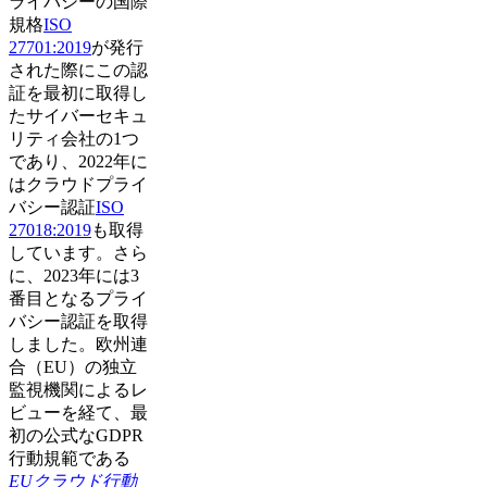
ライバシーの国際
規格
ISO
27701:2019
が発行
された際にこの認
証を最初に取得し
たサイバーセキュ
リティ会社の1つ
であり、2022年に
はクラウドプライ
バシー認証
ISO
27018:2019
も取得
しています。さら
に、2023年には3
番目となるプライ
バシー認証を取得
しました。欧州連
合（EU）の独立
監視機関によるレ
ビューを経て、最
初の公式なGDPR
行動規範である
EUクラウド行動