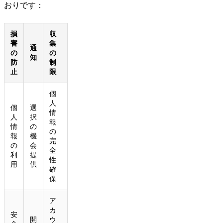
おりです：
損
収
害
集
通
の
の
知
防
制
止
限
個
人
個
選
情
人
択
報
情
の
の
報
機
完
の
会
全
利
提
性
用
供
確
保
ア
カ
安
開
ウ