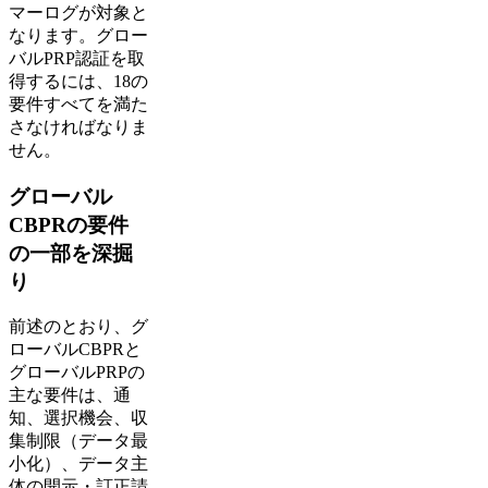
マーログが対象と
なります。グロー
バルPRP認証を取
得するには、18の
要件すべてを満た
さなければなりま
せん。
グローバル
CBPRの要件
の一部を深掘
り
前述のとおり、グ
ローバルCBPRと
グローバルPRPの
主な要件は、通
知、選択機会、収
集制限（データ最
小化）、データ主
体の開示・訂正請