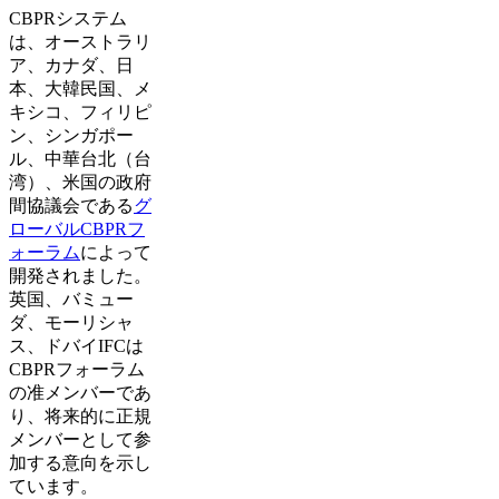
CBPRシステム
は、オーストラリ
ア、カナダ、日
本、大韓民国、メ
キシコ、フィリピ
ン、シンガポー
ル、中華台北（台
湾）、米国の政府
間協議会である
グ
ローバルCBPRフ
ォーラム
によって
開発されました。
英国、バミュー
ダ、モーリシャ
ス、ドバイIFCは
CBPRフォーラム
の准メンバーであ
り、将来的に正規
メンバーとして参
加する意向を示し
ています。