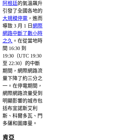
阿根廷
的氣溫飆升
引發了全國各地的
大規模停電
，進而
導致 3 月 1 日
網際
網路中斷了數小時
之久
。在從當地時
間 16:30 到
19:30（UTC 19:30
至 22:30）的中斷
期間，網際網路流
量下降了約三分之
一。在停電期間，
網際網路流量受到
明顯影響的城市包
括布宜諾斯艾利
斯、科爾多瓦、門
多薩和圖庫曼。
肯亞