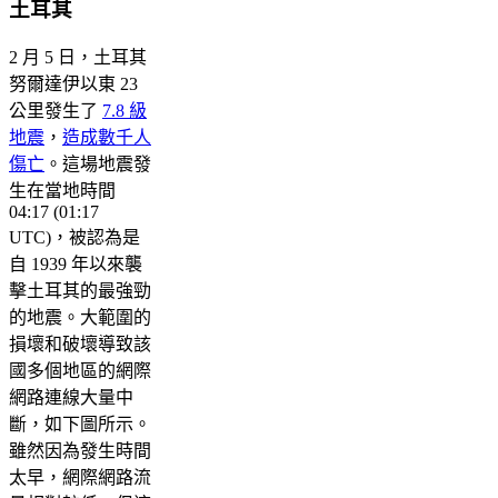
土耳其
2 月 5 日，土耳其
努爾達伊以東 23
公里發生了
7.8 級
地震
，
造成數千人
傷亡
。這場地震發
生在當地時間
04:17 (01:17
UTC)，被認為是
自 1939 年以來襲
擊土耳其的最強勁
的地震。大範圍的
損壞和破壞導致該
國多個地區的網際
網路連線大量中
斷，如下圖所示。
雖然因為發生時間
太早，網際網路流