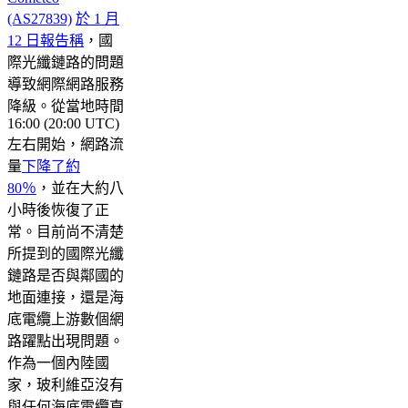
(AS27839)
於 1 月
12 日報告稱
，國
際光纖鏈路的問題
導致網際網路服務
降級。從當地時間
16:00 (20:00 UTC)
左右開始，網路流
量
下降了約
80％
，並在大約八
小時後恢復了正
常。目前尚不清楚
所提到的國際光纖
鏈路是否與鄰國的
地面連接，還是海
底電纜上游數個網
路躍點出現問題。
作為一個內陸國
家，玻利維亞沒有
與任何海底電纜直