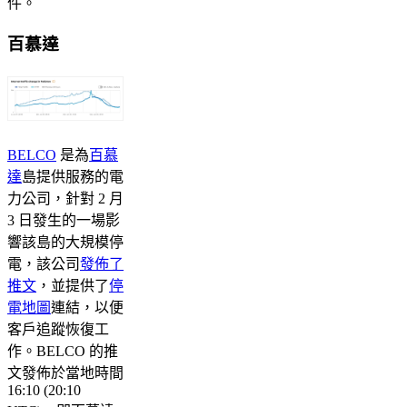
件。
百慕達
BELCO
是為
百慕
達
島提供服務的電
力公司，針對 2 月
3 日發生的一場影
響該島的大規模停
電，該公司
發佈了
推文
，並提供了
停
電地圖
連結，以便
客戶追蹤恢復工
作。BELCO 的推
文發佈於當地時間
16:10 (20:10