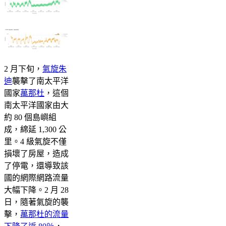
2 月下旬，
氣旋朱
迪
襲擊了南太平洋
國家
萬那杜
，這個
南太平洋國家由大
約 80 個島嶼組
成，綿延 1,300 公
里。4 級氣旋不僅
損壞了房屋，造成
了停電，還導致該
國的網際網路流量
大幅下降。2 月 28
日，隨著氣旋的襲
擊，
萬那杜的流量