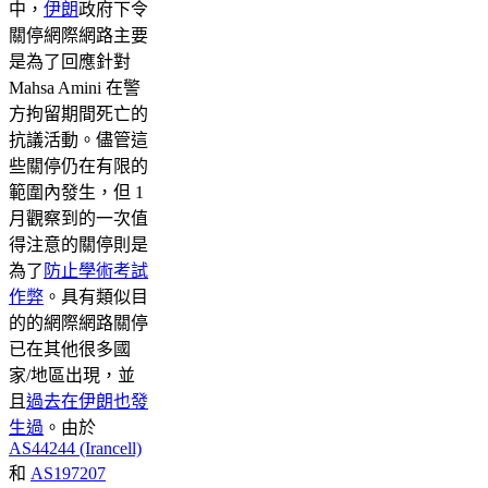
中，
伊朗
政府下令
關停網際網路主要
是為了回應針對
Mahsa Amini 在警
方拘留期間死亡的
抗議活動。儘管這
些關停仍在有限的
範圍內發生，但 1
月觀察到的一次值
得注意的關停則是
為了
防止學術考試
作弊
。具有類似目
的的網際網路關停
已在其他很多國
家/地區出現，並
且
過去在伊朗也發
生過
。由於
AS44244 (Irancell)
和
AS197207