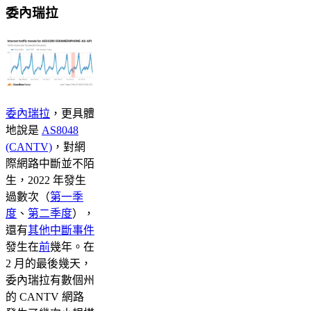
委內瑞拉
委內瑞拉
，更具體
地說是
AS8048
(CANTV)
，對網
際網路中斷並不陌
生，2022 年發生
過數次（
第一季
度
、
第二季度
），
還有
其他中斷事件
發生在
前
幾年。在
2 月的最後幾天，
委內瑞拉有數個州
的 CANTV 網路