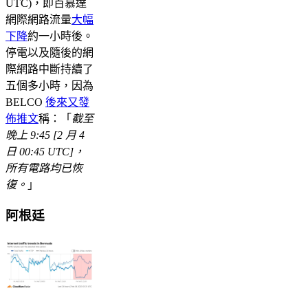
UTC)，即百慕達
網際網路流量
大幅
下降
約一小時後。
停電以及隨後的網
際網路中斷持續了
五個多小時，因為
BELCO
後來又發
佈推文
稱：「
截至
晚上 9:45 [2 月 4
日 00:45 UTC]，
所有電路均已恢
復。
」
阿根廷