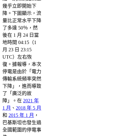
幾乎立即開始下
降。下圖顯示，流
量比正常水平下降
了多達 50％，然
後在 1 月 24 日當
地時間 04:15（1
月 23 日 23:15
UTC）左右恢
復。據報導，本次
停電是由於「電力
傳輸系統頻率突然
下降」，進而導致
了「廣泛的故
障」。在
2021 年
1 月
、
2018 年 5 月
和
2015 年 1 月
，
巴基斯坦也發生過
全國範圍的停電事