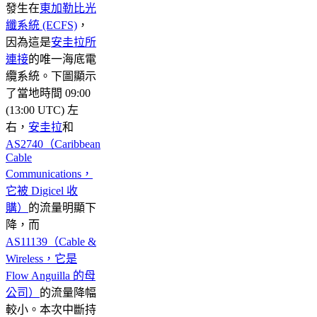
發生在
東加勒比光
纖系統 (ECFS)
，
因為這是
安圭拉所
連接
的唯一海底電
纜系統。下圖顯示
了當地時間 09:00
(13:00 UTC) 左
右，
安圭拉
和
AS2740（Caribbean
Cable
Communications，
它被 Digicel 收
購）
的流量明顯下
降，而
AS11139（Cable &
Wireless，它是
Flow Anguilla 的母
公司）
的流量降幅
較小。本次中斷持