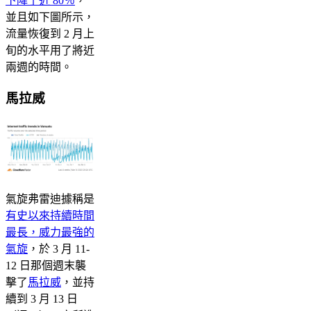
下降了近 80％
，
並且如下圖所示，
流量恢復到 2 月上
旬的水平用了將近
兩週的時間。
馬拉威
氣旋弗雷迪據稱是
有史以來持續時間
最長，威力最強的
氣旋
，於 3 月 11-
12 日那個週末襲
擊了
馬拉威
，並持
續到 3 月 13 日