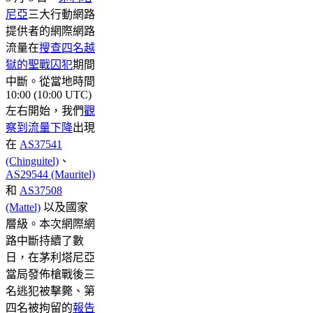
尼亞
三大行動網路
提供者的網際網路
流量在
搜查四名越
獄的聖戰囚犯
期間
中斷。從當地時間
10:00 (10:00 UTC)
左右開始，我們
觀
察到流量下降
出現
在
AS37541
(Chinguitel)
、
AS29544 (Mauritel)
和
AS37508
(Mattel)
以及國家
層級。本次網際網
路中斷持續了數
日，在茅利塔尼亞
當局發佈槍戰後三
名逃犯被擊斃、第
四名被拘留的
報告