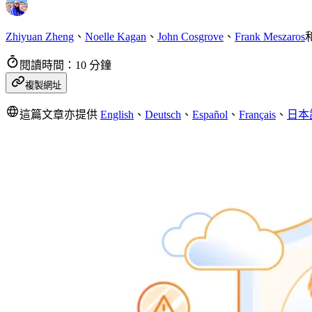
Zhiyuan Zheng
、
Noelle Kagan
、
John Cosgrove
、
Frank Meszaros
閱讀時間：10 分鐘
複製網址
這篇文章亦提供
English
、
Deutsch
、
Español
、
Français
、
日本