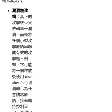
點尤其突出：
漏洞鏈建
構：
真正的
攻擊很少只
依賴單一漏
洞，而是將
多個小型攻
擊原語串聯
成有效的攻
擊鏈。例
如，它可能
將一個釋放
後使用 (use-
after-free) 漏
洞轉化為任
意讀寫原
語，接著劫
持控制流