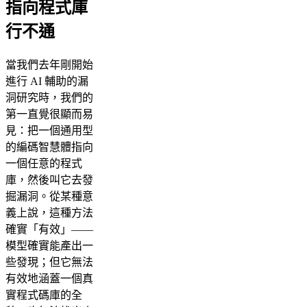
指向程式庫
行不通
當我們去年剛開始
進行 AI 輔助的漏
洞研究時，我們的
第一直覺很顯而易
見：把一個通用型
的編碼智慧體指向
一個任意的程式
庫，然後叫它去發
掘漏洞。從某種意
義上說，這種方法
確實「有效」——
模型確實能產出一
些發現；但它無法
有效地涵蓋一個真
實程式碼庫的全