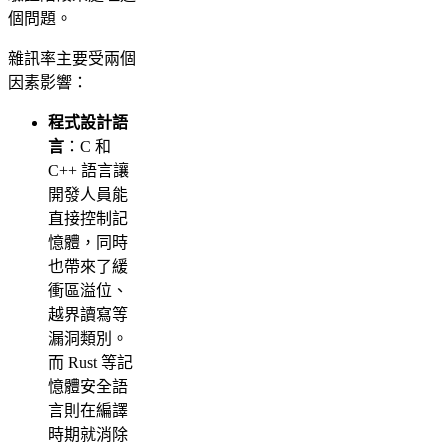
個問題。
雜訊率主要受兩個
因素影響：
程式設計語
言
：C 和
C++ 語言讓
開發人員能
直接控制記
憶體，同時
也帶來了緩
衝區溢位、
越界讀寫等
漏洞類別。
而 Rust 等記
憶體安全語
言則在編譯
時期就消除