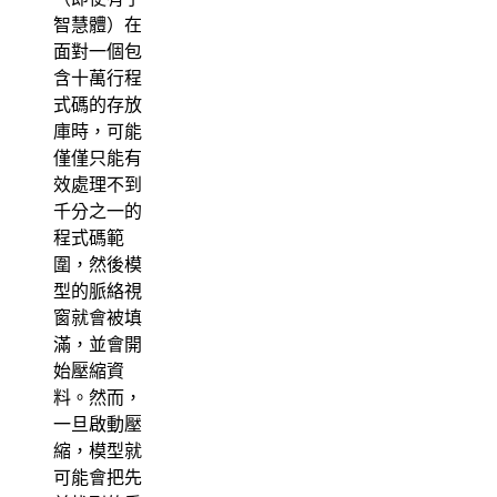
智慧體）在
面對一個包
含十萬行程
式碼的存放
庫時，可能
僅僅只能有
效處理不到
千分之一的
程式碼範
圍，然後模
型的脈絡視
窗就會被填
滿，並會開
始壓縮資
料。然而，
一旦啟動壓
縮，模型就
可能會把先