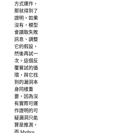
方式運作，
那就得到了
證明。如果
沒有，模型
會讀取失敗
訊息、調整
它的假設，
然後再試一
次。這個反
覆嘗試的循
環，與它找
到的漏洞本
身同樣重
要，因為沒
有實際可運
作證明的可
疑漏洞只能
算是推測，
而 Mythos