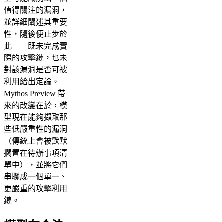
值得關注的漏洞，
並詳細闡述其重要
性，隨後便止步於
此——既未完成實
際的攻擊鏈，也未
對該漏洞是否可被
利用給出定論。
Mythos Preview 帶
來的改變在於，模
型現在能夠擷取那
些低嚴重性的漏洞
（傳統上會被默默
擱置在待辦事項清
單中），並將它們
串聯成一個單一、
更嚴重的攻擊利用
鏈。