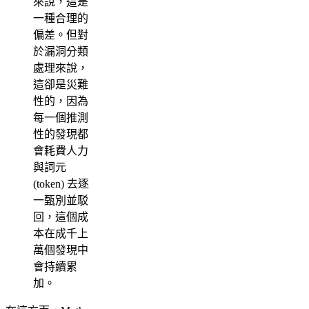
來說，這是
一種合理的
偏差。但對
於漏洞分類
處理來說，
這卻是災難
性的，因為
每一個推測
性的發現都
會耗費人力
與詞元
(token) 去逐
一甄別並駁
回，這個成
本在成千上
萬個發現中
會持續累
加。