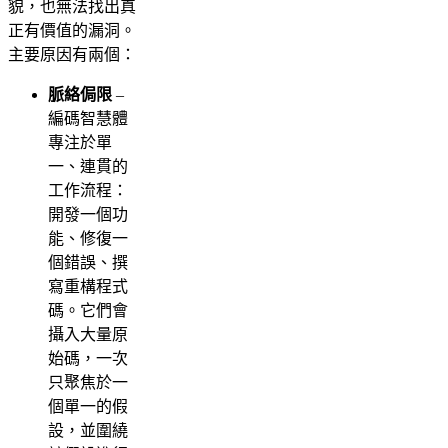
貌，也無法找出真
正有價值的漏洞。
主要原因有兩個：
脈絡侷限
–
編碼智慧體
專注於單
一、連貫的
工作流程：
開發一個功
能、修復一
個錯誤、撰
寫重構程式
碼。它們會
攝入大量原
始碼，一次
只聚焦於一
個單一的假
設，並圍繞