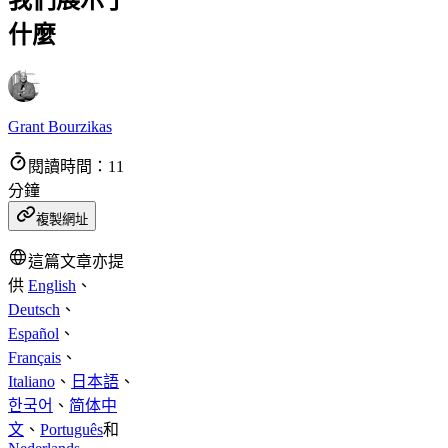
我們展示了
什麼
Grant Bourzikas
閱讀時間：11
分鐘
複製網址
這篇文章亦提
供
English
、
Deutsch
、
Español
、
Français
、
Italiano
、
日本語
、
한국어
、
简体中
文
、
Português
和