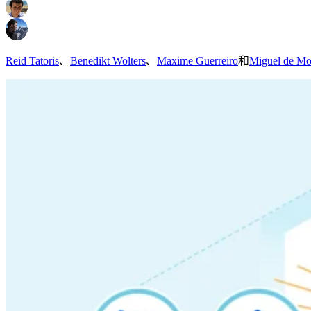
Reid Tatoris
、
Benedikt Wolters
、
Maxime Guerreiro
和
Miguel de Mo