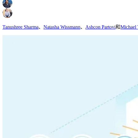
Tanushree Sharma
、
Natasha Wissmann
、
Ashcon Partovi
和
Michael 