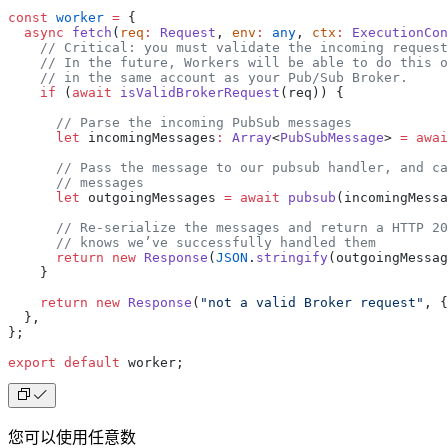
const
 worker
 =
 {
  async
 fetch
(
req
:
 Request
, 
env
:
 any
, 
ctx
:
 ExecutionCon
    // Critical: you must validate the incoming reques
    // In the future, Workers will be able to do this o
    // in the same account as your Pub/Sub Broker.
    if
 (
await
 isValidBrokerRequest
(req)) {
      // Parse the incoming PubSub messages
      let
 incomingMessages
:
 Array
<
PubSubMessage
> 
=
 awai
      // Pass the message to our pubsub handler, and ca
      // messages
      let
 outgoingMessages 
=
 await
 pubsub
(incomingMessa
      // Re-serialize the messages and return a HTTP 20
      // knows we’ve successfully handled them
      return
 new
 Response
(
JSON
.
stringify
(outgoingMessag
    }
    return
 new
 Response
(
"not a valid Broker request"
, {
  },
};
export
 default
 worker;
您可以使用任意数