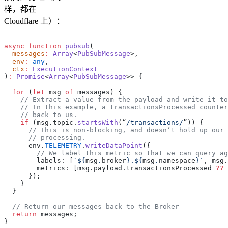
样，都在
Cloudflare 上）：
async
 function
 pubsub
(
  messages
:
 Array
<
PubSubMessage
>,
  env
:
 any
,
  ctx
:
 ExecutionContext
)
:
 Promise
<
Array
<
PubSubMessage
>> {
  for
 (
let
 msg 
of
 messages) {
    // Extract a value from the payload and write it to
    // In this example, a transactionsProcessed counter
    // back to us.
    if
 (msg.topic.
startsWith
(“
/transactions/
”)) {
      // This is non-blocking, and doesn’t hold up our 
      // processing.
      env.
TELEMETRY
.
writeDataPoint
({
        // We label this metric so that we can query ag
        labels: [
`${
msg
.
broker
}.${
msg
.
namespace
}`
, msg.
        metrics: [msg.payload.transactionsProcessed 
??
 
      });
    }
  }
  // Return our messages back to the Broker
  return
 messages;
}