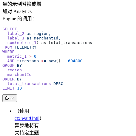
量的示例替换或增
加对 Analytics
Engine 的调用：
SELECT
  label_2
 as
 region,
  label_3
 as
 merchantId,
  sum(metric_1
) as total_transactions
FROM
 TELEMETRY
WHERE
  metric_1
 >
 0
  AND
 timestamp
 >
=
 now
() 
-
 604800
GROUP
 BY
  region,
  merchantId
ORDER
 BY
  total_transactions
 DESC
LIMIT
 10
（使用
ctx.waitUntil
）
异步地将有
关特定主题