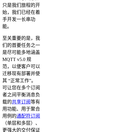
只是我们旅程的开
始，我们已经在着
手开发一长串功
能。
至关重要的是，我
们的首要任务之一
是尽可能多地涵盖
MQTT v5.0 规
范，以便客户可以
迁移现有部署并使
其 “正常工作”。
可让您在多个订阅
者之间平衡消息负
载的
共享订阅
等有
用功能、用于聚合
用例的
通配符订阅
（单层和多层）、
更强大的交付保证