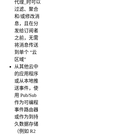
代理_时可以
过滤、聚合
和/或修改消
息，且在分
发给订阅者
之前，无需
将消息传送
到单个 “云
区域”
从其他云中
的应用程序
或从本地推
送事件，使
用 Pub/Sub
作为可编程
事件路由器
或作为到持
久数据存储
（例如 R2