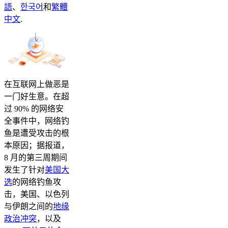
語
、
한국어
和
繁體
中文
.
在互联网上做恶是
一门好生意。在超
过 90% 的网络安
全事件中，网络钓
鱼是遭受攻击的根
本原因；据报道，
8 月的第三周期间
发生了针对
美国大
选
的网络钓鱼攻
击，美国、以色列
与伊朗之间的
地缘
政治冲突
，以及