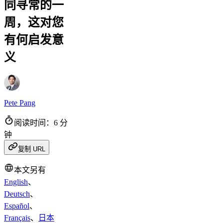
同寻常的一
周，这对您
有何启发意
义
Pete Pang
阅读时间：6 分
钟
复制 URL
本文另有
English
、
Deutsch
、
Español
、
Français
、
日本