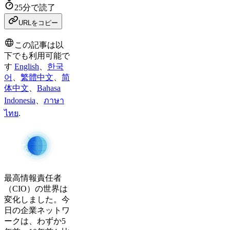
25分で読了
URLをコピー
この記事は以
下でも利用可能で
す
English
、
한국
어
、
繁體中文
、
简
体中文
、
Bahasa
Indonesia
、
ภาษา
ไทย
.
最高情報責任者
（CIO）の世界は
変化しました。今
日の企業ネットワ
ークは、わずか5