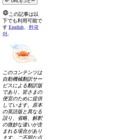
URLをコピー
この記事は以
下でも利用可能で
す
English
、
한국
어
.
このコンテンツは
自動機械翻訳サー
ビスによる翻訳版
であり、皆さまの
便宜のために提供
しています。原本
の英語版と異なる
誤り、省略、解釈
の微妙な違いが含
まれる場合があり
ます。ご不明な点