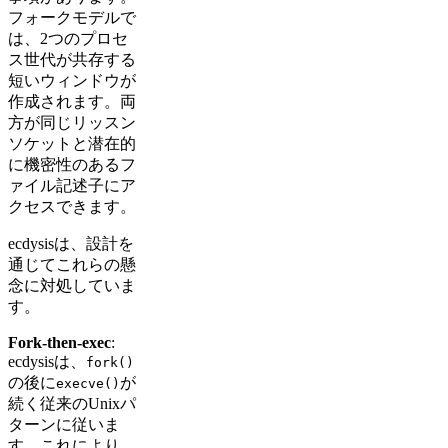
フォークモデルで
は、2つのプロセ
ス世代が共存する
短いウィンドウが
作成されます。両
方が同じリッスン
ソケットと潜在的
に機密性のあるフ
ァイル記述子にア
クセスできます。
ecdysisは、設計を
通じてこれらの懸
念に対処していま
す。
Fork-then-exec
:
ecdysisは、
fork()
の後に
が
execve()
続く従来のUnixパ
ターンに従いま
す。これにより、