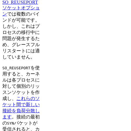
SO_REUSEPORT
ソケットオプショ
ン
では複数のバイ
ンドが可能です。
しかし、これはプ
ロセスの移行中に
問題が発生するた
め、グレースフル
リスタートには適
していません。
を使
SO_REUSEPORT
用すると、カーネ
ルは各プロセスに
対して個別のリッ
スンソケットを作
成し、
これらのソ
ケット間で新しい
接続を負荷分散し
ます
。接続の最初
の
パケットが
SYN
受信されると、カ