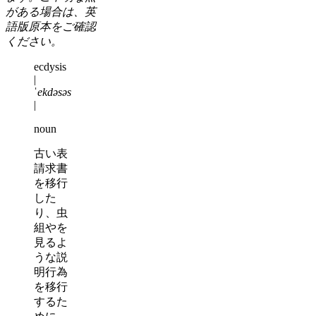
がある場合は、英
語版原本をご確認
ください。
ecdysis
|
ˈekdəsəs
|
noun
古い表
請求書
を移行
した
り、虫
組やを
見るよ
うな説
明行為
を移行
するた