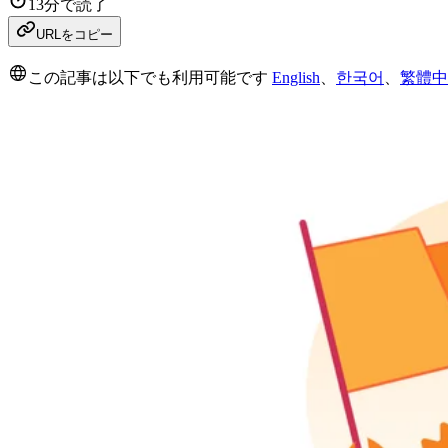
13分で読了
URLをコピー
この記事は以下でも利用可能です
English
、
한국어
、
繁體中