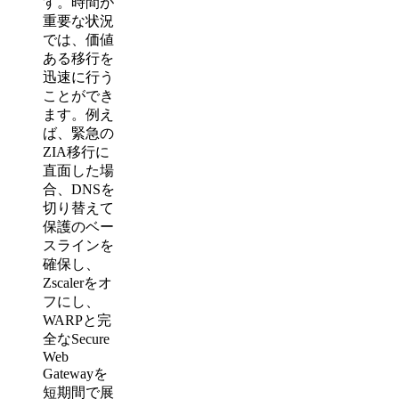
す。時間が
重要な状況
では、価値
ある移行を
迅速に行う
ことができ
ます。例え
ば、緊急の
ZIA移行に
直面した場
合、DNSを
切り替えて
保護のベー
スラインを
確保し、
Zscalerをオ
フにし、
WARPと完
全なSecure
Web
Gatewayを
短期間で展