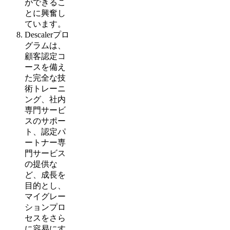
ができるこ
とに興奮し
ています。
Descalerプロ
グラムは、
顧客認定コ
ースを備え
た完全な技
術トレーニ
ング、社内
専門サービ
スのサポー
ト、認定パ
ートナー専
門サービス
の提供な
ど、成長を
目的とし、
マイグレー
ションプロ
セスをさら
に容易にす