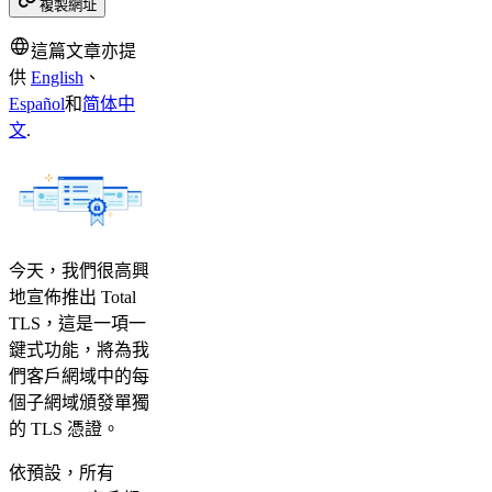
複製網址
這篇文章亦提
供
English
、
Español
和
简体中
文
.
今天，我們很高興
地宣佈推出 Total
TLS，這是一項一
鍵式功能，將為我
們客戶網域中的每
個子網域頒發單獨
的 TLS 憑證。
依預設，所有