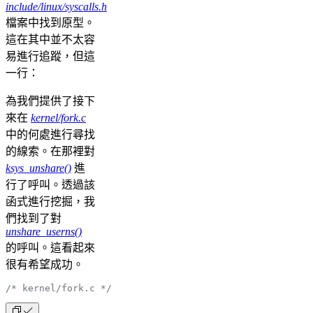
include/linux/syscalls.h
檔案中找到原型。
這在其中並不太容
易進行追蹤，但這
一行：
為我們提供了接下
來在
kernel/fork.c
中的何處進行尋找
的線索。在那裡對
ksys_unshare()
進
行了呼叫。透過該
函式進行挖掘，我
們找到了對
unshare_userns()
的呼叫。這看起來
很有希望成功。
/* kernel/fork.c */