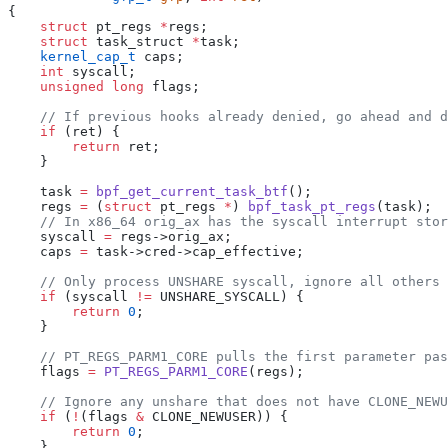
{
    struct
 pt_regs 
*
regs;
    struct
 task_struct 
*
task;
    kernel_cap_t
 caps;
    int
 syscall;
    unsigned
 long
 flags;
    // If previous hooks already denied, go ahead and d
    if
 (ret) {
        return
 ret;
    }
    task 
=
 bpf_get_current_task_btf
();
    regs 
=
 (
struct
 pt_regs 
*
) 
bpf_task_pt_regs
(task);
    // In x86_64 orig_ax has the syscall interrupt stor
    syscall 
=
 regs->orig_ax;
    caps 
=
 task->cred->cap_effective;
    // Only process UNSHARE syscall, ignore all others
    if
 (syscall 
!=
 UNSHARE_SYSCALL) {
        return
 0
;
    }
    // PT_REGS_PARM1_CORE pulls the first parameter pas
    flags 
=
 PT_REGS_PARM1_CORE
(regs);
    // Ignore any unshare that does not have CLONE_NEWU
    if
 (
!
(flags 
&
 CLONE_NEWUSER)) {
        return
 0
;
    }