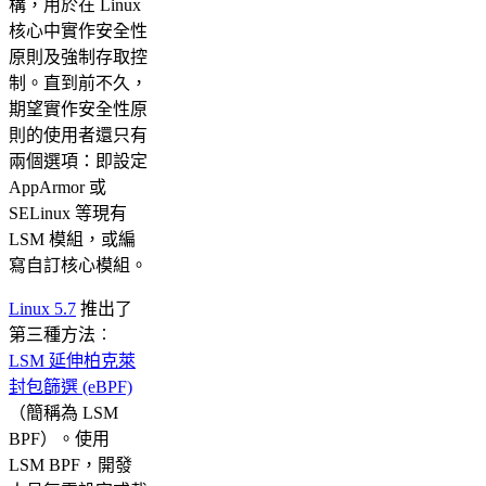
構，用於在 Linux
核心中實作安全性
原則及強制存取控
制。直到前不久，
期望實作安全性原
則的使用者還只有
兩個選項：即設定
AppArmor 或
SELinux 等現有
LSM 模組，或編
寫自訂核心模組。
Linux 5.7
推出了
第三種方法︰
LSM 延伸柏克萊
封包篩選 (eBPF)
（簡稱為 LSM
BPF）。使用
LSM BPF，開發