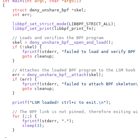
int
 main
(
int
 argc
, 
char
 *
argv
[]
)
{
    struct
 deny_unshare_bpf 
*
skel;
    int
 err;
    libbpf_set_strict_mode
(LIBBPF_STRICT_ALL);
    libbpf_set_print
(libbpf_print_fn);
    // Loads and verifies the BPF program
    skel 
=
 deny_unshare_bpf__open_and_load
();
    if
 (
!
skel) {
        fprintf
(stderr, 
"failed to load and verify BPF
        goto
 cleanup;
    }
    // Attaches the loaded BPF program to the LSM hook
    err 
=
 deny_unshare_bpf__attach
(skel);
    if
 (err) {
        fprintf
(stderr, 
"failed to attach BPF skeleton
\
        goto
 cleanup;
    }
    printf
(
"LSM loaded! ctrl+c to exit.
\n
"
);
    // The BPF link is not pinned, therefore exiting wi
    for
 (;;) {
        fprintf
(stderr, 
"."
);
        sleep
(
1
);
    }