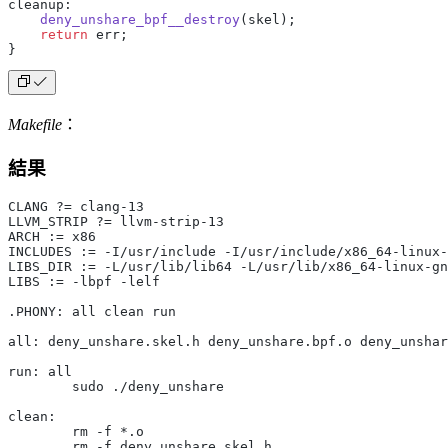
cleanup:
    deny_unshare_bpf__destroy
(skel);
    return
 err;
}
Makefile
：
結果
CLANG ?= clang-13
LLVM_STRIP ?= llvm-strip-13
ARCH := x86
INCLUDES := -I/usr/include -I/usr/include/x86_64-linux-
LIBS_DIR := -L/usr/lib/lib64 -L/usr/lib/x86_64-linux-gn
LIBS := -lbpf -lelf
.PHONY: all clean run
all: deny_unshare.skel.h deny_unshare.bpf.o deny_unshar
run: all
	sudo ./deny_unshare
clean:
	rm -f *.o
	rm -f deny_unshare.skel.h