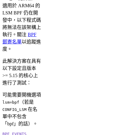
適用於 ARM64 的
LSM BPF 仍在開
發中，以下程式碼
將無法在該架構上
執行。關注
BPF
郵寄名單
以追蹤進
度。
此解決方案在具有
以下設定且版本
>= 5.15 的核心上
進行了測試：
可能需要開機選項
（若是
lsm=bpf
在名
CONFIG_LSM
單中不包含
「bpf」的話）。
BPF_EVENTS