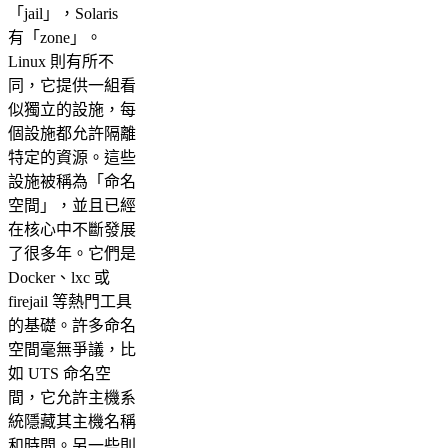
「jail」，Solaris
有「zone」。
Linux 則有所不
同，它提供一組看
似獨立的設施，每
個設施都允許隔離
特定的資源。這些
設施被稱為「命名
空間」，並且已經
在核心中不斷發展
了很多年。它們是
Docker、lxc 或
firejail 等熱門工具
的基礎。許多命名
空間毫無爭議，比
如 UTS 命名空
間，它允許主機系
統隱藏其主機名稱
和時間。另一些則