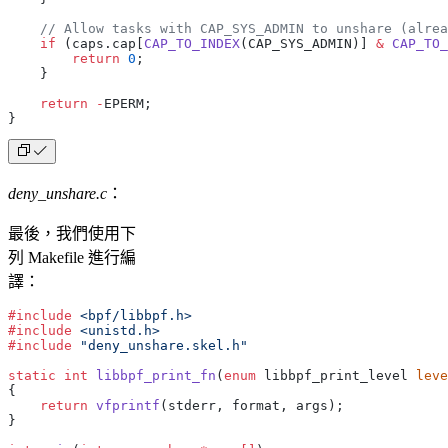
    // Allow tasks with CAP_SYS_ADMIN to unshare (alrea
    if
 (caps.cap[
CAP_TO_INDEX
(CAP_SYS_ADMIN)] 
&
 CAP_TO_
        return
 0
;
    }
    return
 -
EPERM;
}
deny_unshare.c
：
最後，我們使用下
列 Makefile 進行編
譯：
#include
 <bpf/libbpf.h>
#include
 <unistd.h>
#include
 "deny_unshare.skel.h"
static
 int
 libbpf_print_fn
(
enum
 libbpf_print_level 
leve
{
    return
 vfprintf
(stderr, format, args);
}