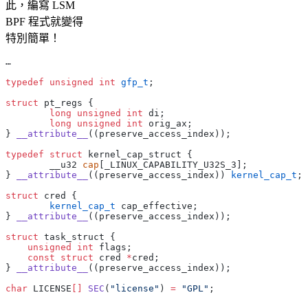
此，編寫 LSM
BPF 程式就變得
特別簡單！
…
typedef
 unsigned
 int
 gfp_t
;
struct
 pt_regs {
	long
 unsigned
 int
 di;
	long
 unsigned
 int
 orig_ax;
} 
__attribute__
((preserve_access_index));
typedef
 struct
 kernel_cap_struct {
	__u32 
cap
[_LINUX_CAPABILITY_U32S_3];
} 
__attribute__
((preserve_access_index)) 
kernel_cap_t
;
struct
 cred {
	kernel_cap_t
 cap_effective;
} 
__attribute__
((preserve_access_index));
struct
 task_struct {
    unsigned
 int
 flags;
    const
 struct
 cred 
*
cred;
} 
__attribute__
((preserve_access_index));
char
 LICENSE
[]
 SEC
(
"license"
) 
=
 "GPL"
;