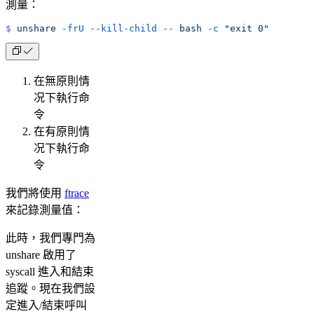
測量：
$
 unshare
 -frU
 --kill-child
 --
 bash
 -c
 "exit 0"
在無原則情
况下執行命
令
在有原則情
况下執行命
令
我們將使用
ftrace
來記錄測量值：
此時，我們專門為
unshare 啟用了
syscall 進入和結束
追蹤。現在我們設
定進入/結束呼叫