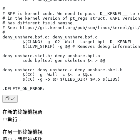
#
# BPF is kernel code. We need to pass -D__KERNEL__ to r
# in the kernel version of pt_regs struct. uAPI version
# has different field naming.
# See: https://git.kernel.org/pub/scm/linux/kernel/git/
#
deny_unshare.bpf.o: deny_unshare.bpf.c
	$(CLANG) -g -O2 -Wall -target bpf -D__KERNEL__
	$(LLVM_STRIP) -g $@ # Removes debug information
deny_unshare.skel.h: deny_unshare.bpf.o
	sudo bpftool gen skeleton $< > $@
deny_unshare: deny_unshare.c deny_unshare.skel.h
	$(CC) -g -Wall -c $< -o $@.o
	$(CC) -g -o $@ $(LIBS_DIR) $@.o $(LIBS)
.DELETE_ON_ERROR:
在新的終端機視窗
中執行：
在另一個終端機視
窗中，我們被成功