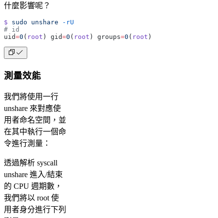
什麼影響呢？
$
 sudo
 unshare
 -rU
# id
uid
=
0
(
root
) gid
=
0
(
root
) groups
=
0
(
root
)
測量效能
我們將使用一行
unshare 來對應使
用者命名空間，並
在其中執行一個命
令進行測量：
透過解析 syscall
unshare 進入/結束
的 CPU 週期數，
我們將以 root 使
用者身分進行下列