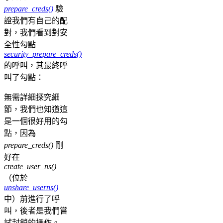
prepare_creds()
驗
證我們有自己的配
對，我們看到對安
全性勾點
security_prepare_creds()
的呼叫，其最終呼
叫了勾點：
無需詳細探究細
節，我們也知道這
是一個很好用的勾
點，因為
prepare_creds()
剛
好在
create_user_ns()
（位於
unshare_userns()
中）前進行了呼
叫，後者是我們嘗
試封鎖的操作。