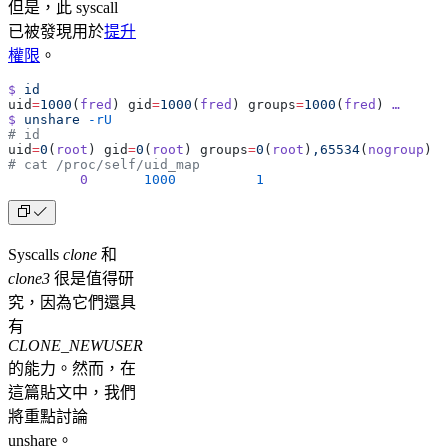
但是，此 syscall
已被發現用於
提升
權限
。
$
 id
uid
=
1000
(
fred
) gid
=
1000
(
fred
) groups
=
1000
(
fred
) 
…
$
 unshare
 -rU
# id
uid
=
0
(
root
) gid
=
0
(
root
) groups
=
0
(
root
)
,65534
(
nogroup
)
# cat /proc/self/uid_map
         0
       1000
          1
Syscalls
clone
和
clone3
很是值得研
究，因為它們還具
有
CLONE_NEWUSER
的能力。然而，在
這篇貼文中，我們
將重點討論
unshare。