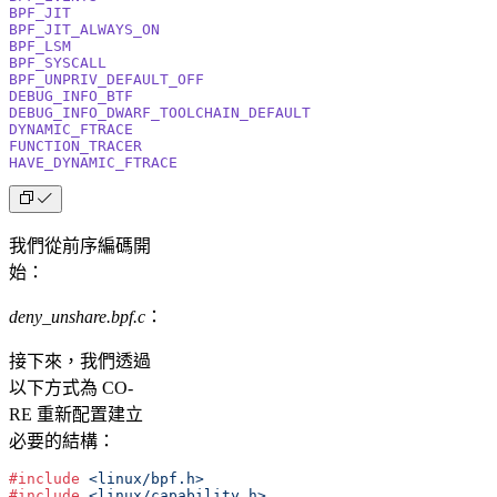
BPF_JIT
BPF_JIT_ALWAYS_ON
BPF_LSM
BPF_SYSCALL
BPF_UNPRIV_DEFAULT_OFF
DEBUG_INFO_BTF
DEBUG_INFO_DWARF_TOOLCHAIN_DEFAULT
DYNAMIC_FTRACE
FUNCTION_TRACER
HAVE_DYNAMIC_FTRACE
我們從前序編碼開
始：
deny_unshare.bpf.c
：
接下來，我們透過
以下方式為 CO-
RE 重新配置建立
必要的結構：
#include
 <linux/bpf.h>
#include
 <linux/capability.h>