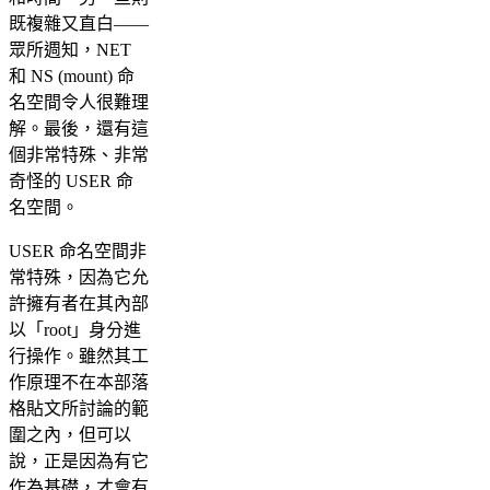
既複雜又直白——
眾所週知，NET
和 NS (mount) 命
名空間令人很難理
解。最後，還有這
個非常特殊、非常
奇怪的 USER 命
名空間。
USER 命名空間非
常特殊，因為它允
許擁有者在其內部
以「root」身分進
行操作。雖然其工
作原理不在本部落
格貼文所討論的範
圍之內，但可以
說，正是因為有它
作為基礎，才會有