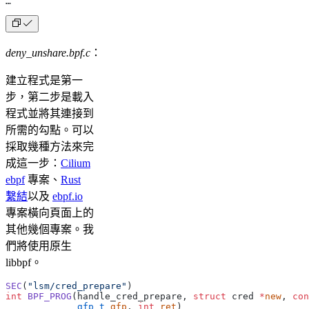
…
deny_unshare.bpf.c
：
建立程式是第一
步，第二步是載入
程式並將其連接到
所需的勾點。可以
採取幾種方法來完
成這一步：
Cilium
ebpf
專案、
Rust
繫結
以及
ebpf.io
專案橫向頁面上的
其他幾個專案。我
們將使用原生
libbpf。
SEC
(
"lsm/cred_prepare"
)
int
 BPF_PROG
(handle_cred_prepare, 
struct
 cred 
*
new
, 
con
             gfp_t
 gfp
, 
int
 ret
)