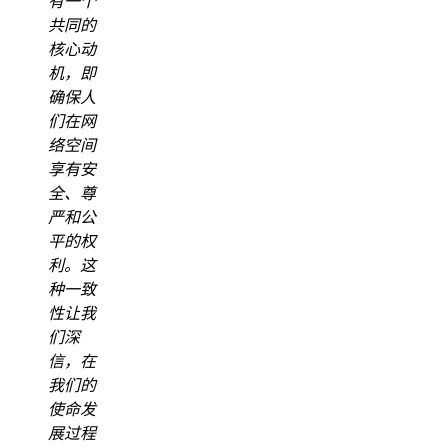
有一个
共同的
核心动
机，即
确保人
们在网
络空间
享有安
全、尊
严和公
平的权
利。这
种一致
性让我
们深
信，在
我们的
使命发
展过程