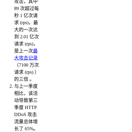
攻击，其中
89 次超过每
秒 1 亿次请
求 (rps)，最
大的一次达
到 2.01 亿次
请求 (rps)，
是上一次
最
大攻击记录
（7100 万次
请求 (rps) ）
的三倍 。
与上一季度
相比，该活
动导致第三
季度 HTTP
DDoS 攻击
流量总体增
长了 65%。