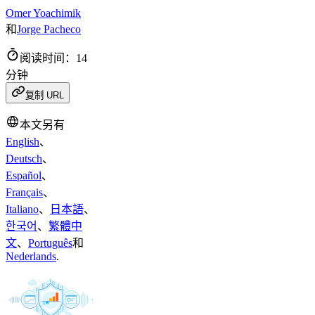
Omer Yoachimik
和
Jorge Pacheco
阅读时间：14
分钟
复制 URL
本文另有
English
、
Deutsch
、
Español
、
Français
、
Italiano
、
日本語
、
한국어
、
繁體中
文
、
Português
和
Nederlands
.