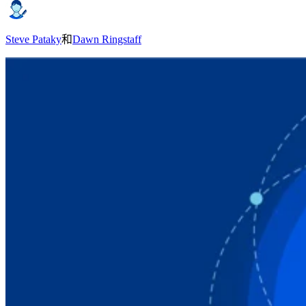
Steve Pataky
和
Dawn Ringstaff