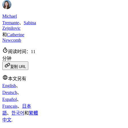
Michael
Tremante
、
Sabina
Zejnilovic
和
Catherine
Newcomb
阅读时间：11
分钟
复制 URL
本文另有
English
、
Deutsch
、
Español
、
Français
、
日本
語
、
한국어
和
繁體
中文
.