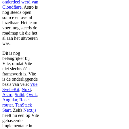
onderdeel werd van
Cloudflare
. Astro is
nog steeds open
source en overal
inzetbaar. Het team
voert nog steeds de
roadmap uit die het
al aan het uitvoeren
was.
Dit is nog
belangrijker bij
Vite, omdat Vite
niet slechts één
framework is. Vite
is de onderliggende
basis van vele:
Vue
,
SvelteKit
,
Nuxt
,
Astro
,
Solid
,
Qwik
,
Angular
,
React
router
,
TanStack
Start
. Zelfs
Next.js
heeft nu een op Vite
gebaseerde
implementatie in