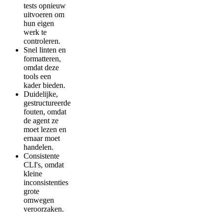
tests opnieuw
uitvoeren om
hun eigen
werk te
controleren.
Snel linten en
formatteren,
omdat deze
tools een
kader bieden.
Duidelijke,
gestructureerde
fouten, omdat
de agent ze
moet lezen en
ernaar moet
handelen.
Consistente
CLI's, omdat
kleine
inconsistenties
grote
omwegen
veroorzaken.