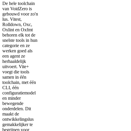
De hele toolchain
van VoidZero is
gebouwd voor zo'n
lus. Vitest,
Rolldown, Oxc,
Oxlint en Oxfmt
behoren elk tot de
snelste tools in hun
categorie en ze
werken goed als
een agent ze
herhaaldelijk
uitvoert. Vite+
voegt die tools
samen in één
toolchain, met één
CLI, één
configuratiemodel
en minder
bewegende
onderdelen. Dit
maakt de
ontwikkelingslus
gemakkelijker te
begrijpen voor