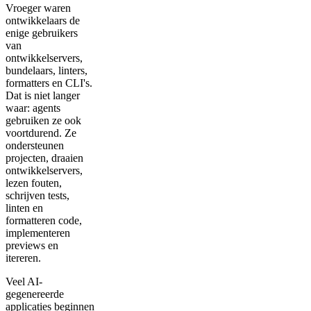
Vroeger waren
ontwikkelaars de
enige gebruikers
van
ontwikkelservers,
bundelaars, linters,
formatters en CLI's.
Dat is niet langer
waar: agents
gebruiken ze ook
voortdurend. Ze
ondersteunen
projecten, draaien
ontwikkelservers,
lezen fouten,
schrijven tests,
linten en
formatteren code,
implementeren
previews en
itereren.
Veel AI-
gegenereerde
applicaties beginnen