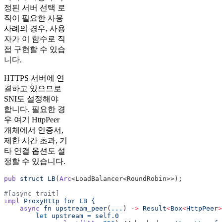
정된 서버 선택 로
직이 필요한 사용
사례의 경우, 사용
자가 이 함수로 직
접 구현할 수 있습
니다.
HTTPS 서버에 연
결하고 있으므로
SNI도 설정해야
합니다. 필요한 경
우 여기 HttpPeer
개체에서 인증서,
제한 시간 초과, 기
타 연결 옵션도 설
정할 수 있습니다.
pub
 struct
 LB
(
Arc
<LoadBalancer<RoundRobin>>);
#[async_trait]
impl
 ProxyHttp
 for
 LB
 {
    async
 fn
 upstream_peer
(
...
) -
>
 Result
<
Box
<
HttpPee
r
>
        let
 upstream
 =
 self.0