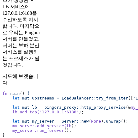
스가 생성된 후
LB 서비스에
127.0.0.1:6188을
수신하도록 지시
합니다. 마지막으
로 우리는 Pingora
서버를 만들었고,
서버는 부하 분산
서비스를 실행하
는 프로세스가 될
것입니다.
시도해 보겠습니
다.
fn
 main
() 
{
    let
 mut
 upstreams
 =
 LoadBalancer::try_from_iter
([
"1
    let
 mut
 lb
 =
 pingora_proxy::http_proxy_service
(&
my_
    lb.add_tcp(
"127.0.0.1:6188"
);
    let
 mut
 my_server
 =
 Server::new
(
None
)
.unwrap
();
    my_server.add_service(lb
);
    my_server.run_forever
();
}