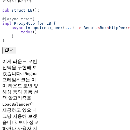
환해야 합니다.
pub
 struct
 LB
();
#[async_trait]
impl
 ProxyHttp
 for
 LB
 {
    async
 fn
 upstream_peer
(
...
) -
>
 Result
<
Box
<
HttpPee
r
>
        todo!
()
    }
}
이제 라운드 로빈
선택을 구현해 보
겠습니다. Pingora
프레임워크는 이
미 라운드 로빈 및
해싱 등의 공통 선
택 알고리즘을
에
LoadBalancer
제공하고 있으니
그냥 사용해 보겠
습니다. 보다 정교
하거나 사용자 지