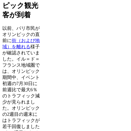
ピック観光
客が到着
以前、パリ市民が
オリンピックの直
前に
街（および地
域）を離れる
様子
が確認されていま
した。イル＝ド＝
フランス地域圏で
は、オリンピック
期間中、イベント
初週の7月30日に
前週比で最大6％
のトラフィック減
少が見られまし
た。オリンピック
の2週目の週末に
はトラフィックが
若干回復しました