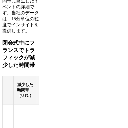
間帯に発生したイ
ベントの詳細で
す。当社のデータ
は、15分単位の粒
度でインサイトを
提供します。
閉会式中にフ
ランスでトラ
フィックが減
少した時間帯
同時
減少した
減少率
期の
時間帯
（%）
イベ
（UTC）
ント
フラ
ンス
の水
泳ス