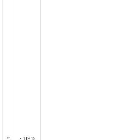
タ
ー、
レオ
ン・
マル
シャ
ン
が、
チュ
イル
リー
庭園
にあ
る大
釜か
らス
タッ
ド・
ド・
フラ
ンス
まで
ラン
#1
～119:15
-14%