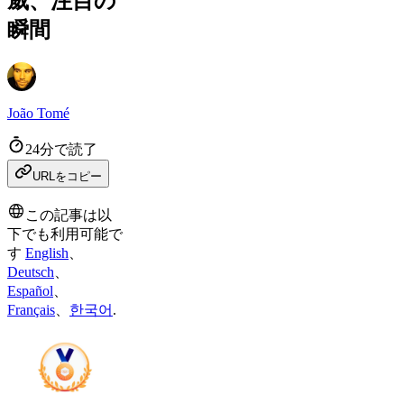
威、注目の
瞬間
João Tomé
24分で読了
URLをコピー
この記事は以
下でも利用可能で
す
English
、
Deutsch
、
Español
、
Français
、
한국어
.