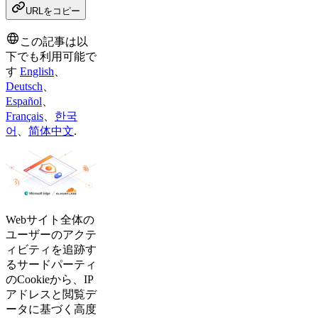
URLをコピー
この記事は以
下でも利用可能で
す
English
、
Deutsch
、
Español
、
Français
、
한국
어
、
简体中文
.
Webサイト全体の
ユーザーのアクテ
ィビティを追跡す
るサードパーティ
のCookieから、IP
アドレスと閲覧デ
ータに基づく高度