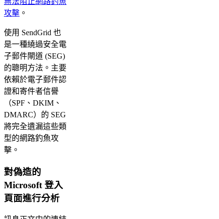
無法阻止網路釣魚
攻擊
。
使用 SendGrid 也
是一種繞過安全電
子郵件閘道 (SEG)
的聰明方法。主要
依賴於電子郵件認
證和寄件者信譽
（SPF、DKIM、
DMARC）的 SEG
將完全遺漏這些類
型的網路釣魚攻
擊。
對偽造的
Microsoft 登入
頁面進行分析