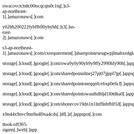
owacovctctsttc00tscqcqts0c1tq[.]s3-
ap-northeast-
1[.]amazonaws[.]com
y02hh200222fyhffh90yhyhh[.]s3[.]us-
east-
2[.]amazonaws[.]com
s3-ap-northeast-
1[.]amazonaws[.]com/cxrequirement[.]sharepointeseugwpjlmahxedgk
storage[.]cloud[.]google[.]com/owa9y0y90yh9y9ffy2990hfy90h[.]ap
storage[.]cloud[.]google[.]com/sharedpoinnlinej27pj07jjppl7jp[.]apps
storage[.]cloud[.]google[.]com/sharedpointoneqqnfcefoqi0e6cf[.]apps
storage[.]cloud[.]google[.]com/sharedpointowauthdhljd1l0tdka0[.]ap
storage[.]cloud[.]google[.]com/shonecov19dn1n1lnfflnbfblf1d[.]apps
x9n44x9nvc9nn9a4l9xa4cds[.]df[.]r[.]appspot[.]com
tlook-off365-
signin[.]web[.]app