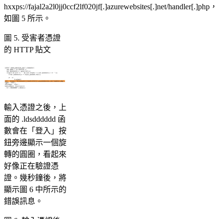
hxxps://fajal2a2l0jj0ccf2lf020jf[.]azurewebsites[.]net/handler[.]php，
如圖 5 所示。
圖 5. 受害者憑證
的 HTTP 貼文
輸入憑證之後，上
面的 .ldsdddddd 函
數會在「登入」按
鈕旁邊顯示一個旋
轉的圓圈，看起來
好像正在驗證憑
證。幾秒鐘後，將
顯示圖 6 中所示的
錯誤訊息。