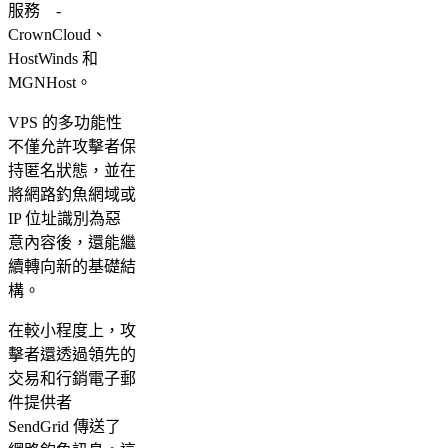
服務 -
CrownCloud、
HostWinds 和
MGNHost。
VPS 的多功能性
不僅允許攻擊者保
持匿名狀態，並在
將網路釣魚網域或
IP 位址識別為惡
意內容後，還能繼
續轉向新的基礎結
構。
在較小程度上，攻
擊者還透過領先的
交易和行銷電子郵
件提供者
SendGrid 傳送了