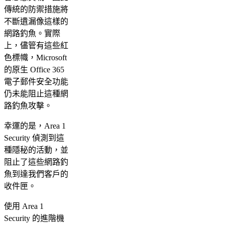
傳統的防禦措施將
不斷遺漏像這樣的
網路釣魚。實際
上，儘管有這些紅
色標幟，Microsoft
的原生 Office 365
電子郵件安全功能
仍未能阻止這種網
路釣魚攻擊。
幸運的是，Area 1
Security 偵測到這
種隱秘的活動，並
阻止了這些網路釣
魚到達我們客戶的
收件匣。
使用 Area 1
Security 的進階機