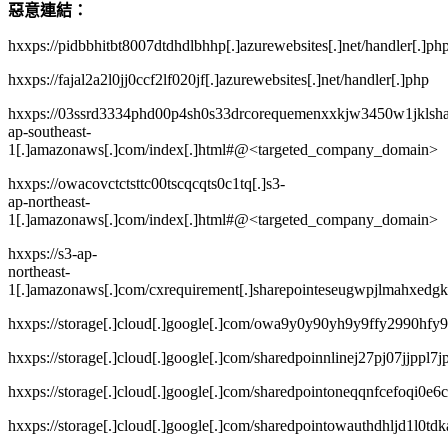
惡意連結：
hxxps://pidbbhitbt8007dtdhdlbhhp[.]azurewebsites[.]net/handler[.]ph
hxxps://fajal2a2l0jj0ccf2lf020jf[.]azurewebsites[.]net/handler[.]php
hxxps://03ssrd3334phd00p4sh0s33drcorequemenxxkjw3450w1jklsha[
ap-southeast-
1[.]amazonaws[.]com/index[.]html#@<targeted_company_domain>
hxxps://owacovctctsttc00tscqcqts0c1tq[.]s3-
ap-northeast-
1[.]amazonaws[.]com/index[.]html#@<targeted_company_domain>
hxxps://s3-ap-
northeast-
1[.]amazonaws[.]com/cxrequirement[.]sharepointeseugwpjlmahxedg
hxxps://storage[.]cloud[.]google[.]com/owa9y0y90yh9y9ffy2990hf
hxxps://storage[.]cloud[.]google[.]com/sharedpoinnlinej27pj07jjpp
hxxps://storage[.]cloud[.]google[.]com/sharedpointoneqqnfcefoqi0
hxxps://storage[.]cloud[.]google[.]com/sharedpointowauthdhljd1l0