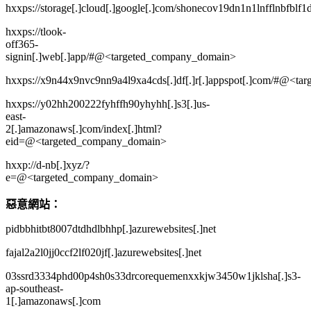
hxxps://storage[.]cloud[.]google[.]com/shonecov19dn1n1lnfflnbfbl
hxxps://tlook-
off365-
signin[.]web[.]app/#@<targeted_company_domain>
hxxps://x9n44x9nvc9nn9a4l9xa4cds[.]df[.]r[.]appspot[.]com/#@<t
hxxps://y02hh200222fyhffh90yhyhh[.]s3[.]us-
east-
2[.]amazonaws[.]com/index[.]html?
eid=@<targeted_company_domain>
hxxp://d-nb[.]xyz/?
e=@<targeted_company_domain>
惡意網站：
pidbbhitbt8007dtdhdlbhhp[.]azurewebsites[.]net
fajal2a2l0jj0ccf2lf020jf[.]azurewebsites[.]net
03ssrd3334phd00p4sh0s33drcorequemenxxkjw3450w1jklsha[.]s3-
ap-southeast-
1[.]amazonaws[.]com