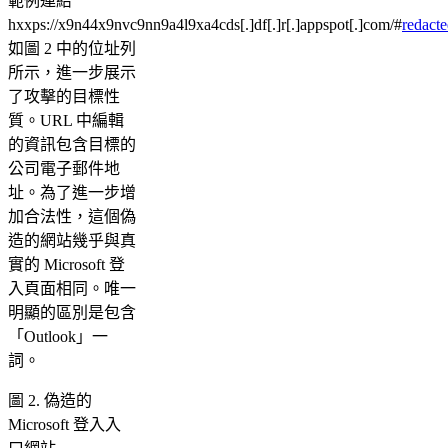
範例連結
hxxps://x9n44x9nvc9nn9a4l9xa4cds[.]df[.]r[.]appspot[.]com/#
redact
如圖 2 中的位址列
所示，進一步展示
了攻擊的目標性
質。URL 中編輯
的資訊包含目標的
公司電子郵件地
址。為了進一步增
加合法性，這個偽
造的網站幾乎與真
實的 Microsoft 登
入頁面相同。唯一
明顯的區別是包含
「Outlook」一
詞。
圖 2. 偽造的
Microsoft 登入入