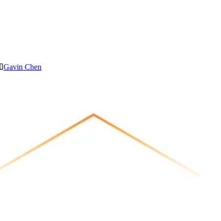
和
Gavin Chen