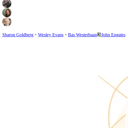
Sharon Goldberg
、
Wesley Evans
、
Bas Westerbaan
和
John Engates