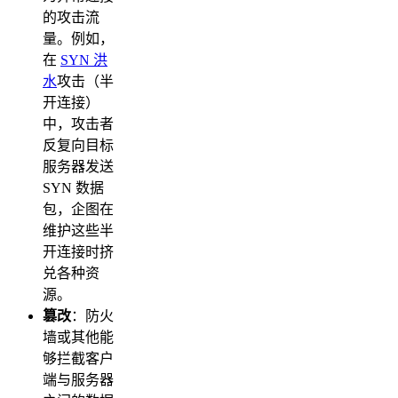
的攻击流
量。例如，
在
SYN 洪
水
攻击（半
开连接）
中，攻击者
反复向目标
服务器发送
SYN 数据
包，企图在
维护这些半
开连接时挤
兑各种资
源。
篡改
：防火
墙或其他能
够拦截客户
端与服务器