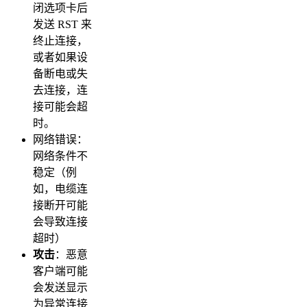
闭选项卡后
发送 RST 来
终止连接，
或者如果设
备断电或失
去连接，连
接可能会超
时。
网络错误：
网络条件不
稳定（例
如，电缆连
接断开可能
会导致连接
超时）
攻击
：恶意
客户端可能
会发送显示
为异常连接