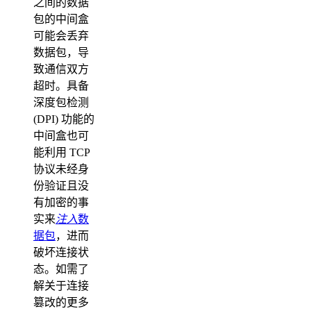
之间的数据
包的中间盒
可能会丢弃
数据包，导
致通信双方
超时。具备
深度包检测
(DPI) 功能的
中间盒也可
能利用 TCP
协议未经身
份验证且没
有加密的事
实来
注入
数
据包
，进而
破坏连接状
态。如需了
解关于连接
篡改的更多