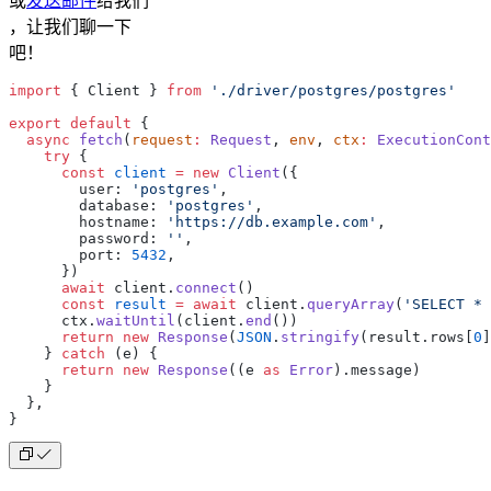
或
发送邮件
给我们
，让我们聊一下
吧！
import
 { Client } 
from
 './driver/postgres/postgres'
export
 default
 {
  async
 fetch
(
request
:
 Request
, 
env
, 
ctx
:
 ExecutionCont
    try
 {
      const
 client
 =
 new
 Client
({
        user: 
'postgres'
,
        database: 
'postgres'
,
        hostname: 
'https://db.example.com'
,
        password: 
''
,
        port: 
5432
,
      })
      await
 client.
connect
()
      const
 result
 =
 await
 client.
queryArray
(
'SELECT * 
      ctx.
waitUntil
(client.
end
())
      return
 new
 Response
(
JSON
.
stringify
(result.rows[
0
]
    } 
catch
 (e) {
      return
 new
 Response
((e 
as
 Error
).message)
    }
  },
}