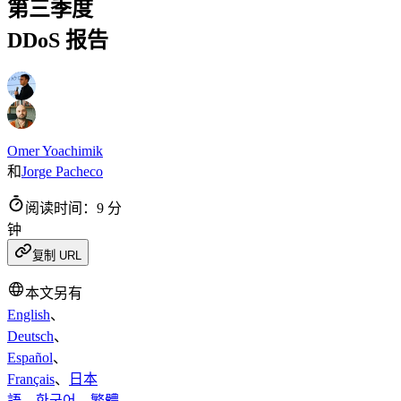
第三季度
DDoS 报告
Omer Yoachimik
和
Jorge Pacheco
阅读时间：9 分
钟
复制 URL
本文另有
English
、
Deutsch
、
Español
、
Français
、
日本
語
、
한국어
、
繁體