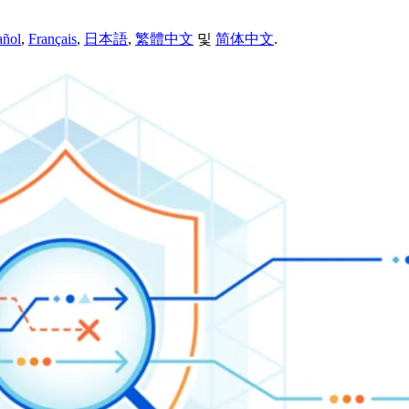
añol
,
Français
,
日本語
,
繁體中文
및
简体中文
.