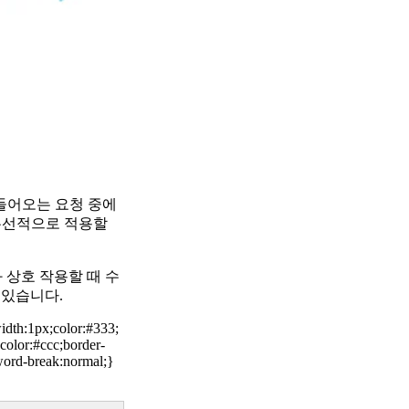
로 들어오는 요청 중에
우선적으로 적용할
 상호 작용할 때 수
 있습니다.
width:1px;color:#333;
color:#ccc;border-
;word-break:normal;}