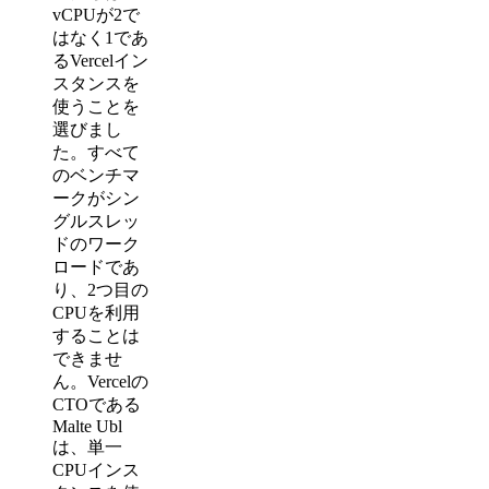
vCPUが2で
はなく1であ
るVercelイン
スタンスを
使うことを
選びまし
た。すべて
のベンチマ
ークがシン
グルスレッ
ドのワーク
ロードであ
り、2つ目の
CPUを利用
することは
できませ
ん。Vercelの
CTOである
Malte Ubl
は、単一
CPUインス