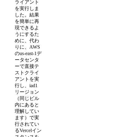
ライアント
を実行しま
した。結果
を簡単に再
現できるよ
うにするた
めに、代わ
りに、AWS
のus-east-1デ
ータセンタ
ーで直接テ
ストクライ
アントを実
行し、iad1
リージョン
（同じビル
内にあると
理解してい
ます）で実
行されてい
るVercelイン
スタンスを