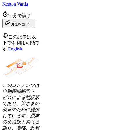
Kenton Varda
29分で読了
URLをコピー
この記事は以
下でも利用可能で
す
English
.
このコンテンツは
自動機械翻訳サー
ビスによる翻訳版
であり、皆さまの
便宜のために提供
しています。原本
の英語版と異なる
誤り、省略、解釈