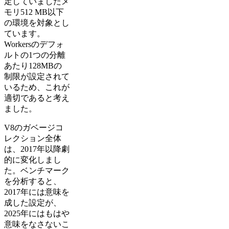
定していましたメ
モリ512 MB以下
の環境を対象とし
ています。
Workersのデフォ
ルトの1つの分離
あたり128MBの
制限が設定されて
いるため、これが
適切であると考え
ました。
V8のガベージコ
レクション全体
は、2017年以降劇
的に変化しまし
た。ベンチマーク
を分析すると、
2017年には意味を
成した設定が、
2025年にはもはや
意味をなさないこ