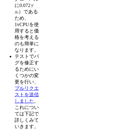
に0.072
ド
）である
ル
ため、
1vCPUを使
用すると価
格を考える
のも簡単に
なります。
テストでバ
グを修正す
るためにい
くつかの変
更を行い、
プルリクエ
ストを送信
しました
。
これについ
ては下記で
詳しくみて
いきます。