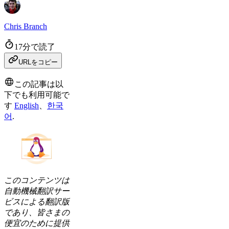
Chris Branch
17分で読了
URLをコピー
この記事は以
下でも利用可能で
す
English
、
한국
어
.
このコンテンツは
自動機械翻訳サー
ビスによる翻訳版
であり、皆さまの
便宜のために提供