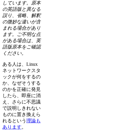
しています。原本
の英語版と異なる
誤り、省略、解釈
の微妙な違いが含
まれる場合があり
ます。ご不明な点
がある場合は、英
語版原本をご確認
ください。
ある人は、Linux
ネットワークスタ
ックが何をするの
か、なぜそうする
のかを正確に発見
したら、即座に消
え、さらに不思議
で説明しきれない
ものに置き換えら
れるという
理論も
あります
。