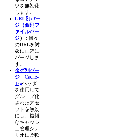
ツを無効化
します。
URL別パー
ジ（個別フ
ァイルパー
ジ
）
: 個々
のURLを対
象に正確に
パージしま
す。
タグ別パー
ジ
：
Cache-
Tag
ヘッダー
を使用して
グループ化
されたアセ
ットを無効
にし、複雑
なキャッシ
ュ管理シナ
リオに柔軟