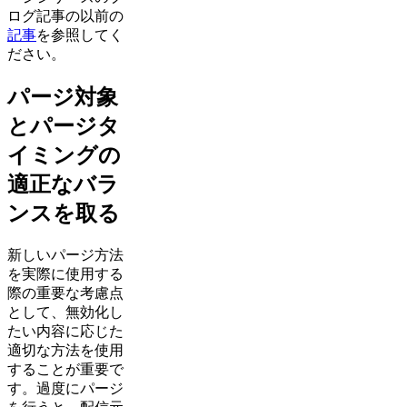
ログ記事の以前の
記事
を参照してく
ださい。
パージ対象
とパージタ
イミングの
適正なバラ
ンスを取る
新しいパージ方法
を実際に使用する
際の重要な考慮点
として、無効化し
たい内容に応じた
適切な方法を使用
することが重要で
す。過度にパージ