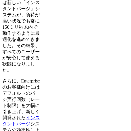
は新しい「インス
タントパージ」シ
ステムが、負荷が
高い状況でも常に
150ミリ秒以内で
動作するように最
適化を進めてきま
した。その結果、
すべてのユーザー
が安心して使える
状態になりまし
た。
さらに、Enterprise
のお客様向けには
デフォルトのパー
ジ実行回数（レー
ト制限）を大幅に
引き上げ、新しく
開発された
インス
タントパージ
シス
テムの効率性によ