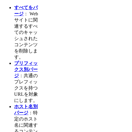
すべてをパ
ージ
： Web
サイトに関
連するすべ
てのキャッ
シュされた
コンテンツ
を削除しま
す。
プリフィッ
クス別パー
ジ
：共通の
プレフィッ
クスを持つ
URLを対象
にします。
ホスト名別
パージ
：特
定のホスト
名に関連す
るコンテン