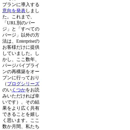
プランに導入する
意向を発表
しまし
た。これまで、
「URL別のパー
ジ」と「すべての
パージ」以外の方
法は、Enterpriseの
お客様だけに提供
していました。し
かし、ここ数年、
パージパイプライ
ンの再構築をオー
プンに行っており
（
ブログ
シリーズ
のい
くつか
をお読
みいただければ幸
いです）、その結
果をより広く共有
できることを嬉し
く思います。ここ
数か月間、私たち