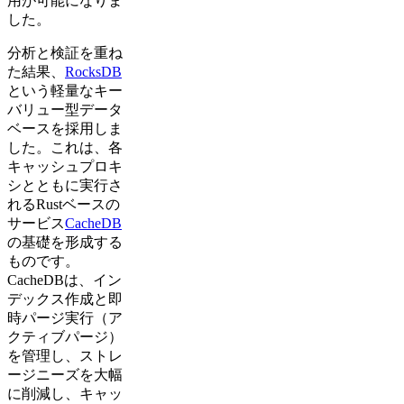
用が可能になりま
した。
分析と検証を重ね
た結果、
RocksDB
という軽量なキー
バリュー型データ
ベースを採用しま
した。これは、各
キャッシュプロキ
シとともに実行さ
れるRustベースの
サービス
CacheDB
の基礎を形成する
ものです。
CacheDBは、イン
デックス作成と即
時パージ実行（ア
クティブパージ）
を管理し、ストレ
ージニーズを大幅
に削減し、キャッ