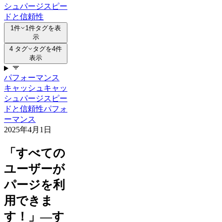
シュパージ
スピー
ドと信頼性
1件
1件タグを表
示
4 タグ
タグを4件
表示
パフォーマンス
キャッシュ
キャッ
シュパージ
スピー
ドと信頼性
パフォ
ーマンス
2025年4月1日
「すべての
ユーザーが
パージを利
用できま
す！」—す