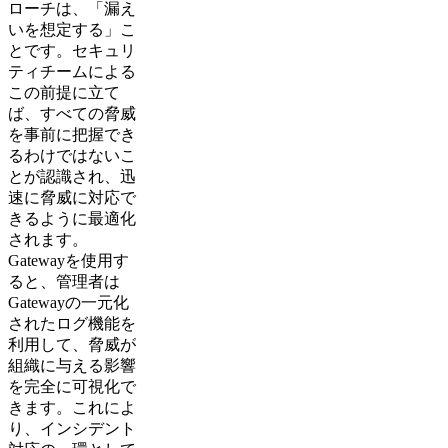
ローチは、「漏え
いを想定する」こ
とです。セキュリ
ティチームによる
この前提に立て
ば、すべての脅威
を事前に把握でき
るわけではないこ
とが認識され、迅
速に脅威に対応で
きるように最適化
されます。
Gatewayを使用す
ると、管理者は
Gatewayの一元化
されたログ機能を
利用して、脅威が
組織に与える影響
を完全に可視化で
きます。これによ
り、インシデント