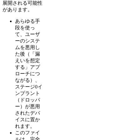
展開される可能性
があります。
あらゆる手
段を使っ
て、ユーザ
ーのシステ
ムを悪用し
た後（「漏
えいを想定
する」アプ
ローチにつ
ながる）、
ステージ0イ
ンプラント
（ドロッパ
ー）が悪用
されたデバ
イスに置か
れます。
このファイ
ルは、完全