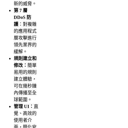
新的威脅。
第 7 層
DDoS 防
護
：對複雜
的應用程式
層攻擊進行
領先業界的
緩解。
規則建立和
修改：
簡單
易用的規則
建立體驗，
可在幾秒鐘
內傳播至全
球範圍。
管理 UI：
直
覺、高效的
使用者介
面，簡化安