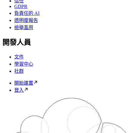
信任
GDPR
負責任的 AI
透明度報告
檢舉濫用
開發人員
文件
學習中心
社群
開始建置
登入