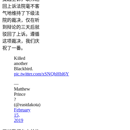
回上诉法院毫不客
气地维持了下级法
院的裁决，仅在听
到辩论的三天后就
驳回了上诉。遵循
这项裁决，我们庆
祝了一番。
Killed
another
Blackbird.
pic.twitter.com/xSNQbHbl6Y
—
Matthew
Prince
?
(@eastdakota)
February
15,
2019