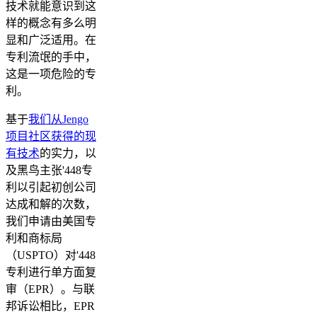
技术就能意识到这
样的概念有多么明
显和广泛适用。在
专利流氓的手中，
这是一项危险的专
利。
基于
我们从Jengo
项目社区获得的现
有技术
的实力，以
及黑鸟主张'448专
利以引起初创公司
达成和解的次数，
我们申请由美国专
利和商标局
（USPTO）对'448
专利进行单方面复
审（EPR）。与联
邦诉讼相比，EPR