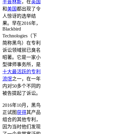
手普林斯
，在
英国
和
美国
都出现了令
人惊讶的选举结
果。早在2016年，
Blackbird
Technologies（下
简称黑鸟）在专利
诉讼领域就已臭名
昭著。它是一家小
型律师事务所，是
十大最活跃的专利
流氓
之一，在一年
内对50多个不同的
被告提起了诉讼。
2016年10月，黑鸟
正试图
获得
其产品
组合的其他专利，
因为当时他们发现
了一个非常宽泛的