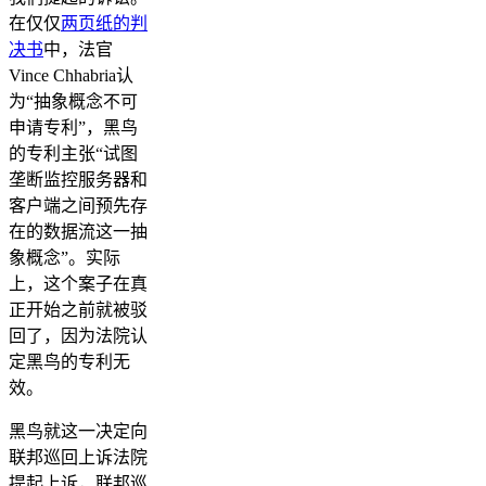
在仅仅
两页纸的判
决书
中，法官
Vince Chhabria认
为“抽象概念不可
申请专利”，黑鸟
的专利主张“试图
垄断监控服务器和
客户端之间预先存
在的数据流这一抽
象概念”。实际
上，这个案子在真
正开始之前就被驳
回了，因为法院认
定黑鸟的专利无
效。
黑鸟就这一决定向
联邦巡回上诉法院
提起上诉，联邦巡