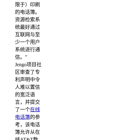
限于）印刷
的电话簿。
资源检索系
统最好通过
互联网与至
少一个用户
系统进行通
信。”
Jengo项目社
区审查了专
利声明中令
人难以置信
的宽泛语
言，并提交
了一个
在线
电话簿
的参
考，该电话
簿允许从在
线AT&T数