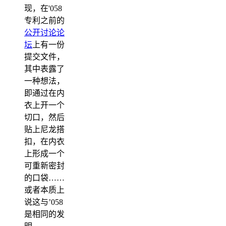
现，在'058
专利之前的
公开讨论论
坛
上有一份
提交文件，
其中表露了
一种想法，
即通过在内
衣上开一个
切口，然后
贴上尼龙搭
扣，在内衣
上形成一个
可重新密封
的口袋……
或者本质上
说这与’058
是相同的发