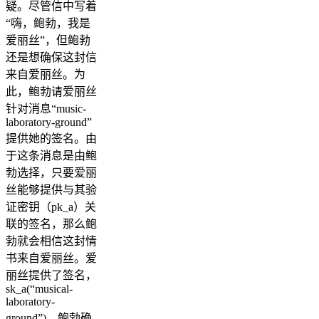
疑。尽管信中写着
“嗨，鲍勃，我是
爱丽丝”，但鲍勃
还是想确保这封信
来自爱丽丝。为
此，鲍勃请爱丽丝
针对消息“music-
laboratory-ground”
提供她的签名。由
于这条消息是由鲍
勃选择，只要爱丽
丝能够提供与其验
证密钥（pk_a）关
联的签名，那么鲍
勃就会相信这封情
书来自爱丽丝。爱
丽丝提供了签名，
sk_a(“musical-
laboratory-
ground”)。鲍勃确