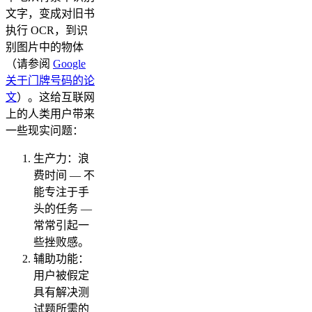
文字，变成对旧书
执行 OCR，到识
别图片中的物体
（请参阅
Google
关于门牌号码的论
文
）。这给互联网
上的人类用户带来
一些现实问题：
生产力：浪
费时间 — 不
能专注于手
头的任务 —
常常引起一
些挫败感。
辅助功能：
用户被假定
具有解决测
试题所需的