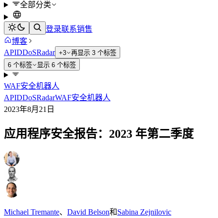
全部分类
登录
联系销售
博客
API
DDoS
Radar
+3
再显示 3 个标签
6 个标签
显示 6 个标签
WAF
安全
机器人
API
DDoS
Radar
WAF
安全
机器人
2023年8月21日
应用程序安全报告：2023 年第二季度
Michael Tremante
、
David Belson
和
Sabina Zejnilovic